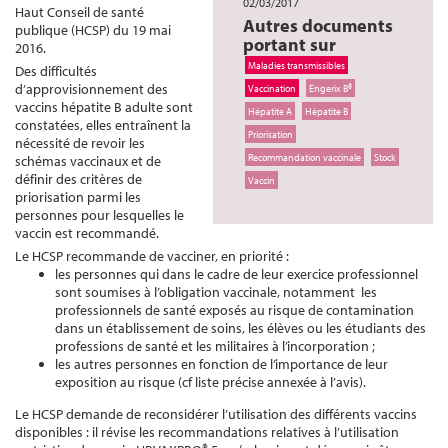
02/03/2017
Haut Conseil de santé
Autres documents
publique (HCSP) du 19 mai
portant sur
2016.
Maladies transmissibles
Des difficultés
d’approvisionnement des
Vaccination
Engerix B®
vaccins hépatite B adulte sont
Hépatite A
Hépatite B
constatées, elles entraînent la
Priorisation
nécessité de revoir les
Recommandation vaccinale
Stock
schémas vaccinaux et de
définir des critères de
Vaccin
priorisation parmi les
personnes pour lesquelles le
vaccin est recommandé.
Le HCSP recommande de vacciner, en priorité :
les personnes qui dans le cadre de leur exercice professionnel
sont soumises à l’obligation vaccinale, notamment les
professionnels de santé exposés au risque de contamination
dans un établissement de soins, les élèves ou les étudiants des
professions de santé et les militaires à l’incorporation ;
les autres personnes en fonction de l’importance de leur
exposition au risque (cf liste précise annexée à l’avis).
Le HCSP demande de reconsidérer l’utilisation des différents vaccins
disponibles : il révise les recommandations relatives à l’utilisation