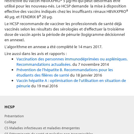
restrictive du vaccin HBVAXPRO® 5 µg/ml qui peut désormais être
utilisé pour les nouveau-nés. Le HCSP demande la mise à disposition
effective des vaccins indiqués chez les insuffisants rénaux HBVAXPRO®
40 µg, et FENDRIX B® 20 µg.
Le HCSP recommande de vacciner les professionnels de santé déjà
vaccinés selon les résultats des sérologies et d’effectuer la troisième
dose de vaccin après la période de pénurie (logigramme décisionnel
en annexe).
L’algorithme en annexe a été complété le 14 mars 2017.
Lire aussi dans les avis et rapports :
Vaccination des personnes immunodéprimées ou aspléniques.
Recommandations actualisées.
du 7 novembre 2014
Prévention de l’hépatite B. Recommandations pour les
étudiants des filières de santé
du 18 janvier 2016
Vaccin hépatite A : optimisation de l’utilisation en situation de
pénurie
du 19 mai 2016
HCSP
Présentation
Collège
CS Maladies infectieuses et maladies émergentes
CS Déterminants de santé et maladies non-transmissibles