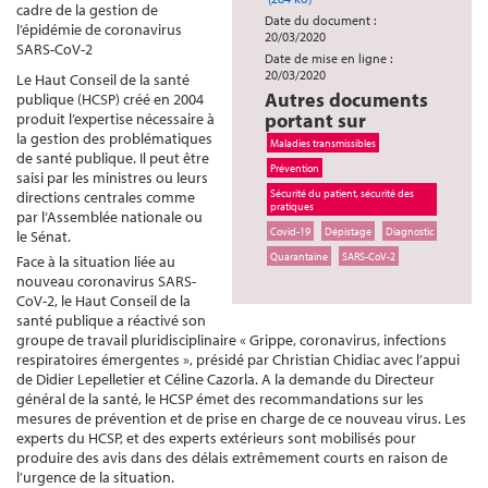
cadre de la gestion de
Date du document :
l’épidémie de coronavirus
20/03/2020
SARS-CoV-2
Date de mise en ligne :
20/03/2020
Le Haut Conseil de la santé
Autres documents
publique (HCSP) créé en 2004
portant sur
produit l’expertise nécessaire à
la gestion des problématiques
Maladies transmissibles
de santé publique. Il peut être
Prévention
saisi par les ministres ou leurs
Sécurité du patient, sécurité des
directions centrales comme
pratiques
par l’Assemblée nationale ou
Covid-19
Dépistage
Diagnostic
le Sénat.
Quarantaine
SARS-CoV-2
Face à la situation liée au
nouveau coronavirus SARS-
CoV-2, le Haut Conseil de la
santé publique a réactivé son
groupe de travail pluridisciplinaire « Grippe, coronavirus, infections
respiratoires émergentes », présidé par Christian Chidiac avec l’appui
de Didier Lepelletier et Céline Cazorla. A la demande du Directeur
général de la santé, le HCSP émet des recommandations sur les
mesures de prévention et de prise en charge de ce nouveau virus. Les
experts du HCSP, et des experts extérieurs sont mobilisés pour
produire des avis dans des délais extrêmement courts en raison de
l’urgence de la situation.