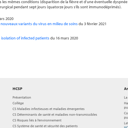
 les mêmes conditions (disparition de la fièvre et d’une éventuelle dyspnée 
urgical pendant sept jours (quatorze jours s’ils sont immunodéprimés).
ars 2020
s nouveaux variants du virus en milieu de soins
du 3 février 2021
g isolation of infected patients
du 16 mars 2020
HCSP
Ar
Présentation
La
Collège
Ha
pu
CS Maladies infectieuses et maladies émergentes
Co
CS Déterminants de santé et maladies non-transmissibles
pu
CS Risques liés à l’environnement
Le
CS Système de santé et sécurité des patients
HC