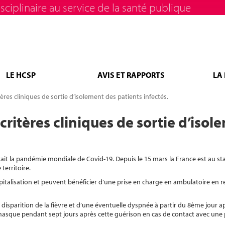
sciplinaire au service de la santé publique
LE HCSP
AVIS ET RAPPORTS
LA
res cliniques de sortie d’isolement des patients infectés.
ritères cliniques de sortie d’isol
rait la pandémie mondiale de Covid-19. Depuis le 15 mars la France est au st
territoire.
pitalisation et peuvent bénéficier d’une prise en charge en ambulatoire en 
disparition de la fièvre et d’une éventuelle dyspnée à partir du 8ème jour a
que pendant sept jours après cette guérison en cas de contact avec une 