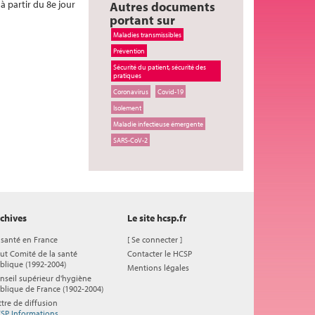
à partir du 8e jour
Autres documents
portant sur
Maladies transmissibles
Prévention
Sécurité du patient, sécurité des
pratiques
Coronavirus
Covid-19
Isolement
Maladie infectieuse émergente
SARS-CoV-2
chives
Le site hcsp.fr
 santé en France
[
Se connecter
]
ut Comité de la santé
Contacter le HCSP
blique (1992-2004)
Mentions légales
nseil supérieur d'hygiène
blique de France (1902-2004)
ttre de diffusion
SP Informations