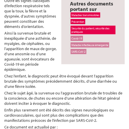
Outre les signes classiques
Autres documents
d’infection respiratoire tels
portant sur
que la toux, la fièvre et la
Maladies transmissibles
dyspnée, d’autres symptômes
peuvent constituer des
Prévention
éléments d’orientation.
Sécurité du patient, sécurité des
pratiques
Ainsi la survenue brutale et
inexpliquée d’une asthénie, de
Covid-19
myalgies, de céphalées, ou
Maladie infectieuse émergente
l’apparition de maux de gorge,
SARS-CoV-2
d’une anosmie ou d’une
agueusie, sont évocateurs de
Covid-19 en période
épidémique.
Chez l’enfant, le diagnostic peut être évoqué devant l’apparition
brutale des symptômes précédemment décrits, d’une diarrhée ou
d’une fièvre isolée.
Chez le sujet âgé, la survenue ou l’aggravation brutale de troubles de
la conscience, de chutes ou encore d’une altération de l’état général
doivent inciter à évoquer le diagnostic.
Enfin plus rarement ont été décrits des signes neurologiques ou
cardiovasculaires, qui sont plus des complications que des
manifestations précoces de l’infection par SARS-CoV-2.
Ce document est actualisé par :