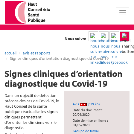
Toggl
naviga
Nous suivre
accueil
avis et rapports
Signes cliniques d’orientation diagnostique du Covid-19
Signes cliniques d’orientation
diagnostique du Covid-19
Dans un objectif de détection
précoce des cas de Covid-19, le
Avis
(629 ko)
Haut Conseil de la santé
Date du document :
publique réactualise les signes
20/04/2020
cliniques permettant
Date de mise en ligne :
d’orienter les cliniciens vers le
01/05/2020
diagnostic.
Groupe de travail