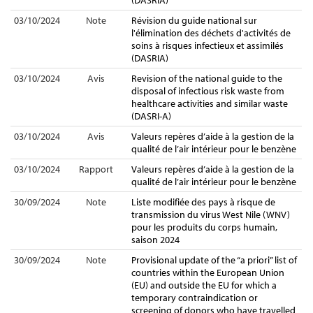
(DASRIA)
03/10/2024
Note
Révision du guide national sur
l'élimination des déchets d'activités de
soins à risques infectieux et assimilés
(DASRIA)
03/10/2024
Avis
Revision of the national guide to the
disposal of infectious risk waste from
healthcare activities and similar waste
(DASRI-A)
03/10/2024
Avis
Valeurs repères d’aide à la gestion de la
qualité de l’air intérieur pour le benzène
03/10/2024
Rapport
Valeurs repères d’aide à la gestion de la
qualité de l’air intérieur pour le benzène
30/09/2024
Note
Liste modifiée des pays à risque de
transmission du virus West Nile (WNV)
pour les produits du corps humain,
saison 2024
30/09/2024
Note
Provisional update of the “a priori” list of
countries within the European Union
(EU) and outside the EU for which a
temporary contraindication or
screening of donors who have travelled