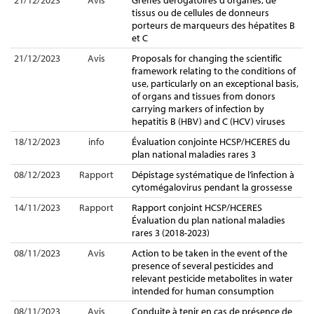
21/12/2023
Avis
Greffes dérogatoires d'organes, de
tissus ou de cellules de donneurs
porteurs de marqueurs des hépatites B
et C
21/12/2023
Avis
Proposals for changing the scientific
framework relating to the conditions of
use, particularly on an exceptional basis,
of organs and tissues from donors
carrying markers of infection by
hepatitis B (HBV) and C (HCV) viruses
18/12/2023
info
Évaluation conjointe HCSP/HCERES du
plan national maladies rares 3
08/12/2023
Rapport
Dépistage systématique de l’infection à
cytomégalovirus pendant la grossesse
14/11/2023
Rapport
Rapport conjoint HCSP/HCERES
Évaluation du plan national maladies
rares 3 (2018-2023)
08/11/2023
Avis
Action to be taken in the event of the
presence of several pesticides and
relevant pesticide metabolites in water
intended for human consumption
08/11/2023
Avis
Conduite à tenir en cas de présence de