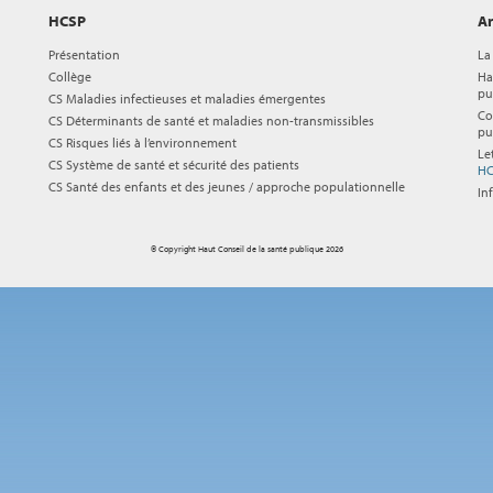
HCSP
Ar
Présentation
La
Collège
Ha
pu
CS Maladies infectieuses et maladies émergentes
Co
CS Déterminants de santé et maladies non-transmissibles
pu
CS Risques liés à l’environnement
Le
CS Système de santé et sécurité des patients
HC
CS Santé des enfants et des jeunes / approche populationnelle
In
© Copyright Haut Conseil de la santé publique 2026