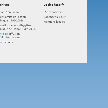
chives
Le site hcsp.fr
 santé en France
[
Se connecter
]
ut Comité de la santé
Contacter le HCSP
blique (1992-2004)
Mentions légales
nseil supérieur d'hygiène
blique de France (1902-2004)
ttre de diffusion
SP Informations
formations