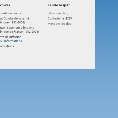
chives
Le site hcsp.fr
 santé en France
[
Se connecter
]
ut Comité de la santé
Contacter le HCSP
blique (1992-2004)
Mentions légales
nseil supérieur d'hygiène
blique de France (1902-2004)
ttre de diffusion
SP Informations
formations