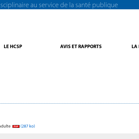
sciplinaire au service de la santé publique
LE HCSP
AVIS ET RAPPORTS
LA
 adulte
(287 ko)