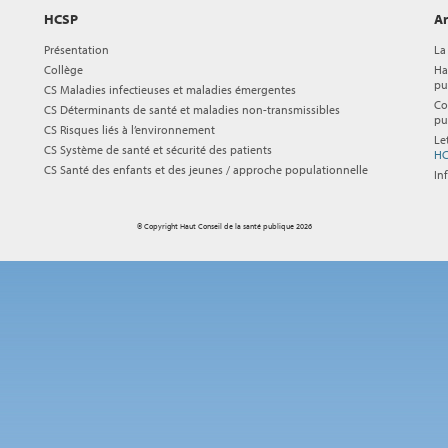
HCSP
Ar
Présentation
La
Collège
Ha
pu
CS Maladies infectieuses et maladies émergentes
Co
CS Déterminants de santé et maladies non-transmissibles
pu
CS Risques liés à l’environnement
Le
CS Système de santé et sécurité des patients
HC
CS Santé des enfants et des jeunes / approche populationnelle
In
© Copyright Haut Conseil de la santé publique 2026