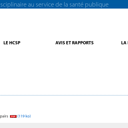
sciplinaire au service de la santé publique
LE HCSP
AVIS ET RAPPORTS
LA
 pairs
(119 ko)