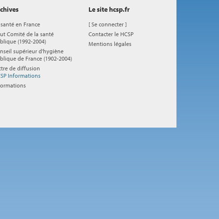
chives
Le site hcsp.fr
 santé en France
[
Se connecter
]
ut Comité de la santé
Contacter le HCSP
blique (1992-2004)
Mentions légales
nseil supérieur d'hygiène
blique de France (1902-2004)
ttre de diffusion
SP Informations
formations