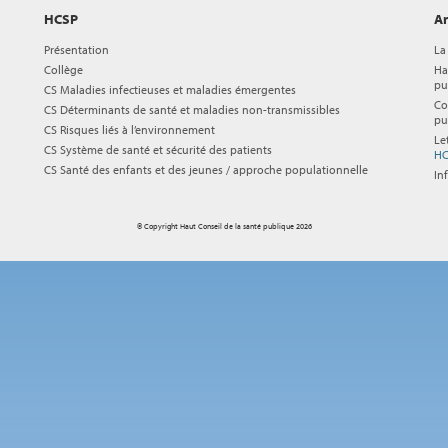
HCSP
Ar
Présentation
La
Collège
Ha
pu
CS Maladies infectieuses et maladies émergentes
Co
CS Déterminants de santé et maladies non-transmissibles
pu
CS Risques liés à l’environnement
Le
CS Système de santé et sécurité des patients
HC
CS Santé des enfants et des jeunes / approche populationnelle
In
© Copyright Haut Conseil de la santé publique 2026