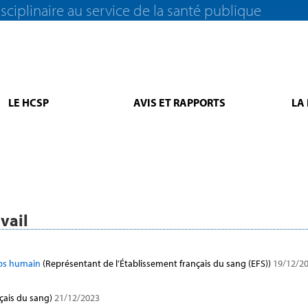
sciplinaire au service de la santé publique
LE HCSP
AVIS ET RAPPORTS
LA
vail
rps humain
(Représentant de l’Établissement français du sang (EFS))
19/12/2
çais du sang)
21/12/2023