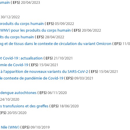
humain
( EFS)
20/04/2023
30/12/2022
 produits du corps humain
( EFS)
05/09/2022
e (WNV) pour les produits du corps humain
( EFS)
20/06/2022
uits du corps humain
( EFS)
28/04/2022
ng et de tissus dans le contexte de circulation du variant Omicron
( EFS)
11/0
et Covid-19 : actualisation
( EFS)
21/10/2021
émie de Covid-19
( EFS)
15/04/2021
te à l’apparition de nouveaux variants du SARS-CoV-2
( EFS)
15/04/2021
s le contexte de pandémie de Covid-19
( EFS)
09/03/2021
 de dengue autochtones
( EFS)
06/11/2020
24/10/2020
s transfusions et des greffes
( EFS)
18/06/2020
EFS)
20/05/2020
t Nile (WNV)
( EFS)
09/10/2019