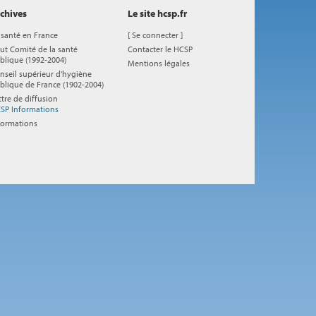
chives
Le site hcsp.fr
 santé en France
[
Se connecter
]
ut Comité de la santé
Contacter le HCSP
blique (1992-2004)
Mentions légales
nseil supérieur d'hygiène
blique de France (1902-2004)
ttre de diffusion
SP Informations
formations