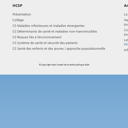
HCSP
Ar
Présentation
La
Collège
Ha
pu
CS Maladies infectieuses et maladies émergentes
Co
CS Déterminants de santé et maladies non-transmissibles
pu
CS Risques liés à l’environnement
Le
CS Système de santé et sécurité des patients
HC
CS Santé des enfants et des jeunes / approche populationnelle
In
© Copyright Haut Conseil de la santé publique 2026