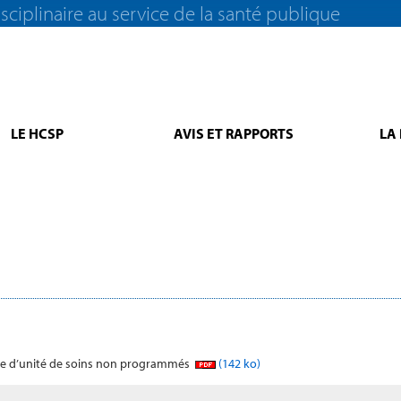
sciplinaire au service de la santé publique
LE HCSP
AVIS ET RAPPORTS
LA
ence d’unité de soins non programmés
(142 ko)