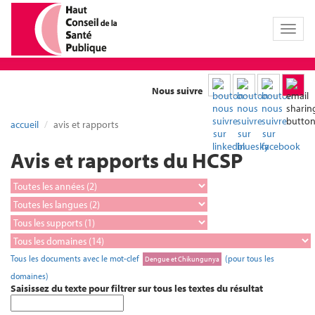
Toggl
naviga
Nous suivre
accueil
avis et rapports
Avis et rapports du HCSP
Tous les documents avec le mot-clef
(pour tous les
Dengue et Chikungunya
domaines)
Saisissez du texte pour filtrer sur tous les textes du résultat