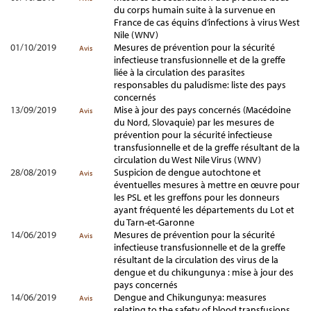
du corps humain suite à la survenue en
France de cas équins d’infections à virus West
Nile (WNV)
01/10/2019
Mesures de prévention pour la sécurité
Avis
infectieuse transfusionnelle et de la greffe
liée à la circulation des parasites
responsables du paludisme: liste des pays
concernés
13/09/2019
Mise à jour des pays concernés (Macédoine
Avis
du Nord, Slovaquie) par les mesures de
prévention pour la sécurité infectieuse
transfusionnelle et de la greffe résultant de la
circulation du West Nile Virus (WNV)
28/08/2019
Suspicion de dengue autochtone et
Avis
éventuelles mesures à mettre en œuvre pour
les PSL et les greffons pour les donneurs
ayant fréquenté les départements du Lot et
du Tarn-et-Garonne
14/06/2019
Mesures de prévention pour la sécurité
Avis
infectieuse transfusionnelle et de la greffe
résultant de la circulation des virus de la
dengue et du chikungunya : mise à jour des
pays concernés
14/06/2019
Dengue and Chikungunya: measures
Avis
relating to the safety of blood transfusions