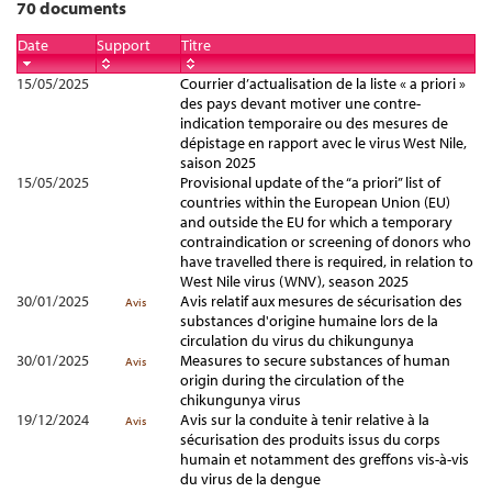
70 documents
Date
Support
Titre
15/05/2025
Courrier d’actualisation de la liste « a priori »
des pays devant motiver une contre-
indication temporaire ou des mesures de
dépistage en rapport avec le virus West Nile,
saison 2025
15/05/2025
Provisional update of the “a priori” list of
countries within the European Union (EU)
and outside the EU for which a temporary
contraindication or screening of donors who
have travelled there is required, in relation to
West Nile virus (WNV), season 2025
30/01/2025
Avis relatif aux mesures de sécurisation des
Avis
substances d'origine humaine lors de la
circulation du virus du chikungunya
30/01/2025
Measures to secure substances of human
Avis
origin during the circulation of the
chikungunya virus
19/12/2024
Avis sur la conduite à tenir relative à la
Avis
sécurisation des produits issus du corps
humain et notamment des greffons vis-à-vis
du virus de la dengue