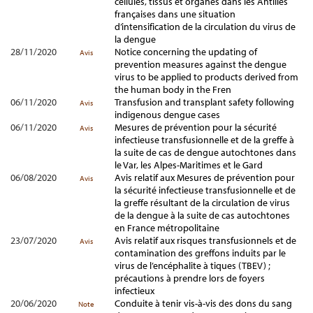
cellules, tissus et organes dans les Antilles
françaises dans une situation
d’intensification de la circulation du virus de
la dengue
28/11/2020
Notice concerning the updating of
Avis
prevention measures against the dengue
virus to be applied to products derived from
the human body in the Fren
06/11/2020
Transfusion and transplant safety following
Avis
indigenous dengue cases
06/11/2020
Mesures de prévention pour la sécurité
Avis
infectieuse transfusionnelle et de la greffe à
la suite de cas de dengue autochtones dans
le Var, les Alpes-Maritimes et le Gard
06/08/2020
Avis relatif aux Mesures de prévention pour
Avis
la sécurité infectieuse transfusionnelle et de
la greffe résultant de la circulation de virus
de la dengue à la suite de cas autochtones
en France métropolitaine
23/07/2020
Avis relatif aux risques transfusionnels et de
Avis
contamination des greffons induits par le
virus de l’encéphalite à tiques (TBEV) ;
précautions à prendre lors de foyers
infectieux
20/06/2020
Conduite à tenir vis-à-vis des dons du sang
Note