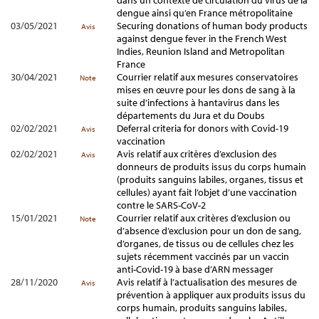
dans un contexte de circulation du virus de la
dengue ainsi qu’en France métropolitaine
03/05/2021
Securing donations of human body products
Avis
against dengue fever in the French West
Indies, Reunion Island and Metropolitan
France
30/04/2021
Courrier relatif aux mesures conservatoires
Note
mises en œuvre pour les dons de sang à la
suite d'infections à hantavirus dans les
départements du Jura et du Doubs
02/02/2021
Deferral criteria for donors with Covid-19
Avis
vaccination
02/02/2021
Avis relatif aux critères d’exclusion des
Avis
donneurs de produits issus du corps humain
(produits sanguins labiles, organes, tissus et
cellules) ayant fait l’objet d’une vaccination
contre le SARS-CoV-2
15/01/2021
Courrier relatif aux critères d’exclusion ou
Note
d’absence d’exclusion pour un don de sang,
d’organes, de tissus ou de cellules chez les
sujets récemment vaccinés par un vaccin
anti-Covid-19 à base d’ARN messager
28/11/2020
Avis relatif à l’actualisation des mesures de
Avis
prévention à appliquer aux produits issus du
corps humain, produits sanguins labiles,