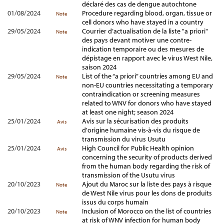
déclaré des cas de dengue autochtone
01/08/2024
Procedure regarding blood, organ, tissue or
Note
cell donors who have stayed in a country
29/05/2024
Courrier d’actualisation de la liste "a priori"
Note
des pays devant motiver une contre-
indication temporaire ou des mesures de
dépistage en rapport avec le virus West Nile,
saison 2024
29/05/2024
List of the “a priori” countries among EU and
Note
non-EU countries necessitating a temporary
contraindication or screening measures
related to WNV for donors who have stayed
at least one night; season 2024
25/01/2024
Avis sur la sécurisation des produits
Avis
d'origine humaine vis-à-vis du risque de
transmission du virus Usutu
25/01/2024
High Council for Public Health opinion
Avis
concerning the security of products derived
from the human body regarding the risk of
transmission of the Usutu virus
20/10/2023
Ajout du Maroc sur la liste des pays à risque
Note
de West Nile virus pour les dons de produits
issus du corps humain
20/10/2023
Inclusion of Morocco on the list of countries
Note
at risk of WNV infection for human body