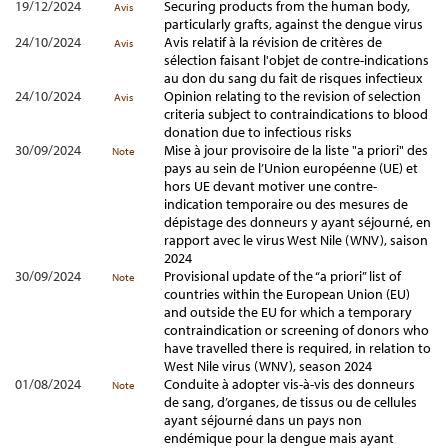
19/12/2024
Securing products from the human body,
Avis
particularly grafts, against the dengue virus
24/10/2024
Avis relatif à la révision de critères de
Avis
sélection faisant l'objet de contre-indications
au don du sang du fait de risques infectieux
24/10/2024
Opinion relating to the revision of selection
Avis
criteria subject to contraindications to blood
donation due to infectious risks
30/09/2024
Mise à jour provisoire de la liste "a priori" des
Note
pays au sein de l’Union européenne (UE) et
hors UE devant motiver une contre-
indication temporaire ou des mesures de
dépistage des donneurs y ayant séjourné, en
rapport avec le virus West Nile (WNV), saison
2024
30/09/2024
Provisional update of the “a priori” list of
Note
countries within the European Union (EU)
and outside the EU for which a temporary
contraindication or screening of donors who
have travelled there is required, in relation to
West Nile virus (WNV), season 2024
01/08/2024
Conduite à adopter vis-à-vis des donneurs
Note
de sang, d’organes, de tissus ou de cellules
ayant séjourné dans un pays non
endémique pour la dengue mais ayant