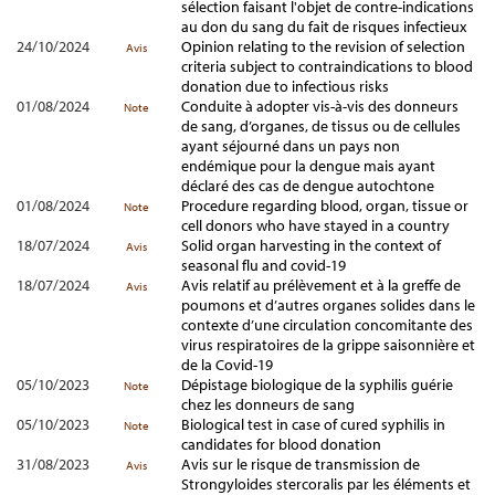
sélection faisant l'objet de contre-indications
au don du sang du fait de risques infectieux
24/10/2024
Opinion relating to the revision of selection
Avis
criteria subject to contraindications to blood
donation due to infectious risks
01/08/2024
Conduite à adopter vis-à-vis des donneurs
Note
de sang, d’organes, de tissus ou de cellules
ayant séjourné dans un pays non
endémique pour la dengue mais ayant
déclaré des cas de dengue autochtone
01/08/2024
Procedure regarding blood, organ, tissue or
Note
cell donors who have stayed in a country
18/07/2024
Solid organ harvesting in the context of
Avis
seasonal flu and covid-19
18/07/2024
Avis relatif au prélèvement et à la greffe de
Avis
poumons et d’autres organes solides dans le
contexte d’une circulation concomitante des
virus respiratoires de la grippe saisonnière et
de la Covid-19
05/10/2023
Dépistage biologique de la syphilis guérie
Note
chez les donneurs de sang
05/10/2023
Biological test in case of cured syphilis in
Note
candidates for blood donation
31/08/2023
Avis sur le risque de transmission de
Avis
Strongyloides stercoralis par les éléments et