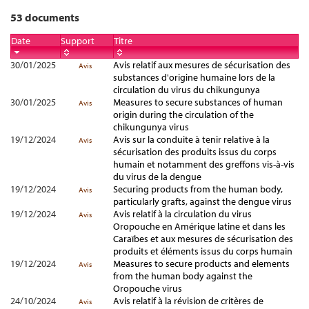
53 documents
Date
Support
Titre
30/01/2025
Avis relatif aux mesures de sécurisation des
Avis
substances d'origine humaine lors de la
circulation du virus du chikungunya
30/01/2025
Measures to secure substances of human
Avis
origin during the circulation of the
chikungunya virus
19/12/2024
Avis sur la conduite à tenir relative à la
Avis
sécurisation des produits issus du corps
humain et notamment des greffons vis-à-vis
du virus de la dengue
19/12/2024
Securing products from the human body,
Avis
particularly grafts, against the dengue virus
19/12/2024
Avis relatif à la circulation du virus
Avis
Oropouche en Amérique latine et dans les
Caraïbes et aux mesures de sécurisation des
produits et éléments issus du corps humain
19/12/2024
Measures to secure products and elements
Avis
from the human body against the
Oropouche virus
24/10/2024
Avis relatif à la révision de critères de
Avis