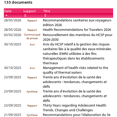
133 documents
Date
Support
Titre
28/05/2026
Recommandations sanitaires aux voyageurs
Rapport
édition 2026
28/05/2026
Health Recommendations for Travelers 2026
Rapport
03/02/2026
Renouvellement des membres du HCSP pour
Communiqué
de presse
2026-2030
30/10/2025
Avis du HCSP relatif à la gestion des risques
Avis
sanitaires liés à la qualité des eaux minérales
naturelles (EMN) utilisées à des fins
thérapeutiques dans les établissements
thermaux
30/10/2025
Management of health risks related to the
Avis
quality of thermal waters
23/09/2025
Trente ans d'évolution de la santé des
Rapport
adolescents : tendances, changements et
défis
23/09/2025
Trente ans d'évolution de la santé des
Synthèse
adolescents : tendances, changements et
défis
23/09/2025
Thirty Years regarding Adolescent Health
Rapport
Trends, Changes and Challenges
21/09/2025
Recommandations pour l'élaboration du 5e
Synthèse