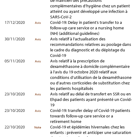
de maintien des précautions
complémentaires d’hygiène chez un patient
atteint ou ayant développé une infection à
SARS-CoV-2
17/12/2020
Covid-19: Delay in patient’s transfer to a
Avis
follow-up care service or a nursing home
(NH) (additional guidelines)
30/11/2020
Avis relatif à l’actualisation des
Avis
recommandations relatives au poolage dans
le cadre du diagnostic et du dépistage du
Covid-19
05/11/2020
Avis relatif à la prescription de
Avis
dexaméthasone à domicile complémentaire
à l’avis du 19 octobre 2020 relatif aux
conditions d’utilisation de la dexaméthasone
ou d’autres corticoïdes de substitution chez
les patients hospitalisés
23/10/2020
Avis relatif au délai de transfert en SSR ou en
Avis
Ehpad des patients ayant présenté un Covid-
19
23/10/2020
Covid-19: transfer delay of Covid-19 patients
Avis
towards follow-up care service or a
retirement home
22/10/2020
Covid-19 et épidémies hivernales chez les
Note
enfants : prévenir et anticiper une saturation