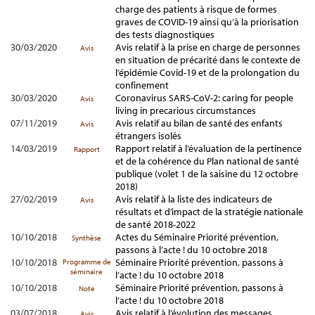
charge des patients à risque de formes
graves de COVID-19 ainsi qu’à la priorisation
des tests diagnostiques
30/03/2020
Avis relatif à la prise en charge de personnes
Avis
en situation de précarité dans le contexte de
l’épidémie Covid-19 et de la prolongation du
confinement
30/03/2020
Coronavirus SARS-CoV-2: caring for people
Avis
living in precarious circumstances
07/11/2019
Avis relatif au bilan de santé des enfants
Avis
étrangers isolés
14/03/2019
Rapport relatif à l’évaluation de la pertinence
Rapport
et de la cohérence du Plan national de santé
publique (volet 1 de la saisine du 12 octobre
2018)
27/02/2019
Avis relatif à la liste des indicateurs de
Avis
résultats et d’impact de la stratégie nationale
de santé 2018-2022
10/10/2018
Actes du Séminaire Priorité prévention,
Synthèse
passons à l’acte ! du 10 octobre 2018
10/10/2018
Séminaire Priorité prévention, passons à
Programme de
séminaire
l’acte ! du 10 octobre 2018
10/10/2018
Séminaire Priorité prévention, passons à
Note
l’acte ! du 10 octobre 2018
03/07/2018
Avis relatif à l’évolution des messages
Avis