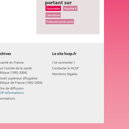
portant sur
Vaccination
Hépatite A
Laboratoire
Professionnel de santé
chives
Le site hcsp.fr
 santé en France
[
Se connecter
]
ut Comité de la santé
Contacter le HCSP
blique (1992-2004)
Mentions légales
nseil supérieur d'hygiène
blique de France (1902-2004)
ttre de diffusion
SP Informations
formations