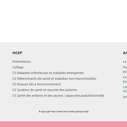
HCSP
Ar
Présentation
La
Collège
Ha
pu
CS Maladies infectieuses et maladies émergentes
Co
CS Déterminants de santé et maladies non-transmissibles
pu
CS Risques liés à l’environnement
Le
CS Système de santé et sécurité des patients
HC
CS Santé des enfants et des jeunes / approche populationnelle
In
© Copyright Haut Conseil de la santé publique 2026