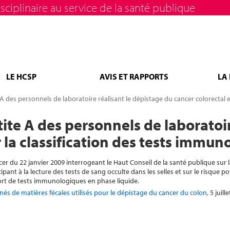
sciplinaire au service de la santé publique
LE HCSP
AVIS ET RAPPORTS
LA
 A des personnels de laboratoire réalisant le dépistage du cancer colorectal 
ite A des personnels de laboratoir
r la classification des tests immu
cancer du 22 janvier 2009 interrogeant le Haut Conseil de la santé publique sur
pant à la lecture des tests de sang occulte dans les selles et sur le risque po
port de tests immunologiques en phase liquide.
gnés de matières fécales utilisés pour le dépistage du cancer du colon
, 5 juill