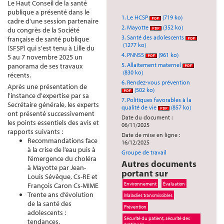
Le Haut Conseil de la santé
publique a présenté dans le
1. Le HCSP
(719 ko)
cadre d'une session partenaire
2. Mayotte
(352 ko)
du congrès de la Société
3. Santé des adolescents
française de santé publique
(1277 ko)
(SFSP) qui s'est tenu à Lille du
4. PNNS5
(961 ko)
5 au 7 novembre 2025 un
5. Allaitement maternel
panorama de ses travaux
(830 ko)
récents.
6. Rendez-vous prévention
Après une présentation de
(502 ko)
l'instance d'expertise par sa
7. Politiques favorables à la
Secrétaire générale, les experts
qualité de vie
(857 ko)
ont présenté successivement
Date du document :
les points essentiels des avis et
06/11/2025
rapports suivants :
Date de mise en ligne :
Recommandations face
16/12/2025
à la crise de l’eau puis à
Groupe de travail
l’émergence du choléra
Autres documents
à Mayotte par Jean-
portant sur
Louis Sévêque, Cs-RE et
Environnement
Évaluation
François Caron Cs-MIME
Trente ans d’évolution
Maladies transmissibles
de la santé des
Prévention
adolescents :
Sécurité du patient, sécurité des
tendances,