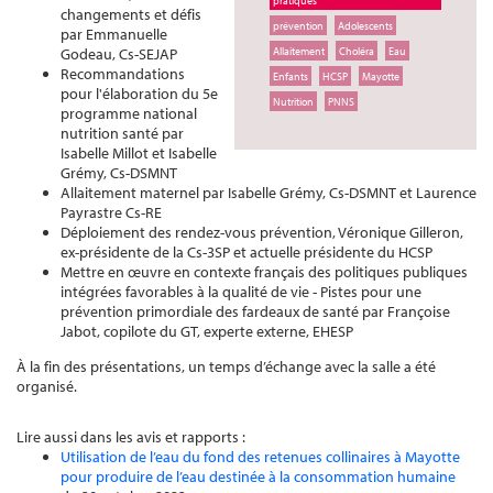
pratiques
changements et défis
prévention
Adolescents
par Emmanuelle
Godeau, Cs-SEJAP
Allaitement
Choléra
Eau
Recommandations
Enfants
HCSP
Mayotte
pour l'élaboration du 5e
Nutrition
PNNS
programme national
nutrition santé par
Isabelle Millot et Isabelle
Grémy, Cs-DSMNT
Allaitement maternel par Isabelle Grémy, Cs-DSMNT et Laurence
Payrastre Cs-RE
Déploiement des rendez-vous prévention, Véronique Gilleron,
ex-présidente de la Cs-3SP et actuelle présidente du HCSP
Mettre en œuvre en contexte français des politiques publiques
intégrées favorables à la qualité de vie - Pistes pour une
prévention primordiale des fardeaux de santé par Françoise
Jabot, copilote du GT, experte externe, EHESP
À la fin des présentations, un temps d’échange avec la salle a été
organisé.
Lire aussi dans les avis et rapports :
Utilisation de l’eau du fond des retenues collinaires à Mayotte
pour produire de l’eau destinée à la consommation humaine