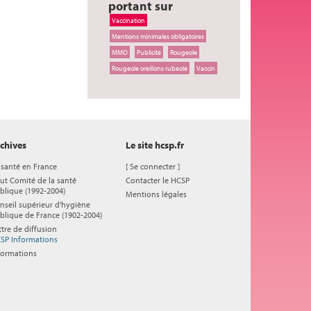
portant sur
Vaccination
Mentions minimales obligatoires
MMO
Publicité
Rougeole
Rougeole oreillons rubéole
Vaccin
chives
Le site hcsp.fr
 santé en France
[
Se connecter
]
ut Comité de la santé
Contacter le HCSP
blique (1992-2004)
Mentions légales
nseil supérieur d'hygiène
blique de France (1902-2004)
ttre de diffusion
SP Informations
formations