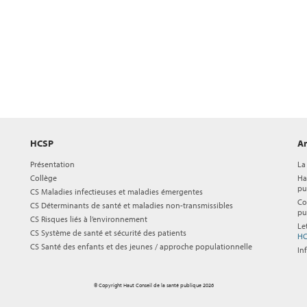
HCSP
Ar
Présentation
La
Collège
Ha
pu
CS Maladies infectieuses et maladies émergentes
Co
CS Déterminants de santé et maladies non-transmissibles
pu
CS Risques liés à l’environnement
Le
CS Système de santé et sécurité des patients
HC
CS Santé des enfants et des jeunes / approche populationnelle
In
© Copyright Haut Conseil de la santé publique 2026