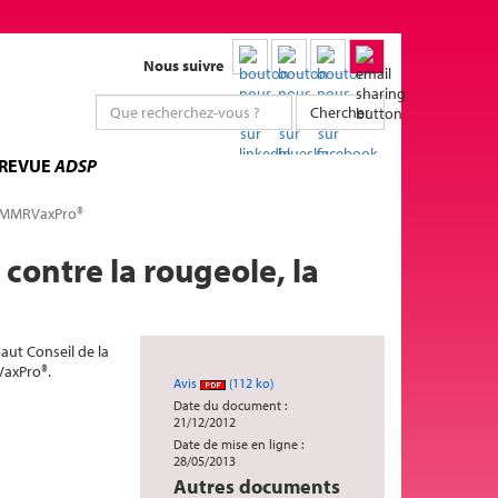
Nous suivre
Chercher
 REVUE
ADSP
ns MMRVaxPro®
contre la rougeole, la
aut Conseil de la
VaxPro®.
Avis
(112 ko)
Date du document :
21/12/2012
Date de mise en ligne :
28/05/2013
Autres documents