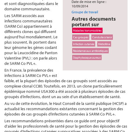
Date de mise en ligne :
et sont diagnostiquées dans le
10/09/2014
domaine communautaire.
Groupe de travail
Les SARM associés aux
Autres documents
infections communautaires
portant sur
(SARM Co) appartiennent à
Maladies transmissibles
différents clones qui diffusent
aujourd’hui mondialement. Le
Cas groupés
Conduite à tenir
plus souvent, ils portent dans
Infection cutanée
Méticilline
leur génome les gènes codant
Résistance aux antibiotiques
pour la Leucocidine de Panton
Valentine (PVL) : on parle alors
Staphylocoque aureus
de SARM Co PVL+.
En France, la prévalence des
infections à SARM Co PVL+ est
faible, et la plupart des épisodes de cas groupés sont associés au
complexe clonal CC80. Toutefois, en 2013, un clone particulièrement
épidémique nommé USA300 a été associé à plusieurs épisodes de cas
groupés d’infections, dont un au sein d’un établissement de santé.
Au vu de cette évolution, le Haut Conseil de la santé publique (HCSP) a
actualisé les recommandations existantes concernant la gestion des
épisodes de cas groupés d’infections cutanées à SARM Co PVL+.
Les recommandations présentées dans ce guide ont pour objectif
d’aider les professionnels de santé pour la gestion des épisodes de cas
groupés d’infections cutanées suppuratives associées à des SARM Co