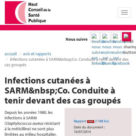
Toggl
naviga
Nous suivre
accueil
avis et rapports
Infections cutanées à SARM&nbsp;Co. Conduite à tenir devant des
cas groupés
Infections cutanées à
SARM&nbsp;Co. Conduite à
tenir devant des cas groupés
Depuis les années 1980, les
infections à SARM
Rapport
(1188 ko)
(
Staphylococcus aureus
résistant
Date du document :
à la méticilline) ne sont plus
10/07/2014
limitées au milieu hospitalier,