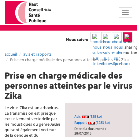
Toggl
naviga
Nous suivre
accueil
avis et rapports
Prise en charge médicale des personnes atteintes par le virus Zika
Prise en charge médicale des
personnes atteintes par le virus
Zika
Le virus Zika est un arbovirus.
La transmission est presque
Avis
(138 ko)
exclusivement vectorielle par
Rapport
(1283 ko)
les moustiques du genre
Aedes
Date du document :
qui sont également vecteurs
28/07/2015
de la dengue et du