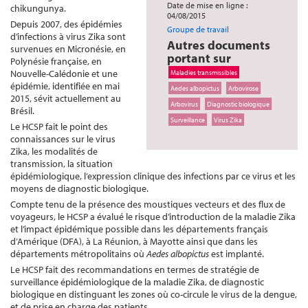
Date de mise en ligne :
chikungunya.
04/08/2015
Depuis 2007, des épidémies
Groupe de travail
d’infections à virus Zika sont
Autres documents
survenues en Micronésie, en
portant sur
Polynésie française, en
Nouvelle-Calédonie et une
Maladies transmissibles
épidémie, identifiée en mai
Aedes albopictus
Arbovirose
2015, sévit actuellement au
Arbovirus
Diagnostic biologique
Brésil.
Surveillance
Virus Zika
Le HCSP fait le point des
connaissances sur le virus
Zika, les modalités de
transmission, la situation
épidémiologique, l’expression clinique des infections par ce virus et les
moyens de diagnostic biologique.
Compte tenu de la présence des moustiques vecteurs et des flux de
voyageurs, le HCSP a évalué le risque d’introduction de la maladie Zika
et l’impact épidémique possible dans les départements français
d’Amérique (DFA), à La Réunion, à Mayotte ainsi que dans les
départements métropolitains où
Aedes albopictus
est implanté.
Le HCSP fait des recommandations en termes de stratégie de
surveillance épidémiologique de la maladie Zika, de diagnostic
biologique en distinguant les zones où co-circule le virus de la dengue,
et de prise en charge des patients.