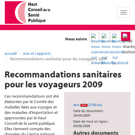
Toggl
naviga
Nous suivre
accueil
avis et rapports
Recommandations sanitaires pour les voyageurs 2009
Recommandations sanitaires
pour les voyageurs 2009
Ces recommandations ont été
élaborées par le Comité des
Avis
(2740 ko)
maladies liées aux voyages et
Date du document :
des maladies d’importation et
24/04/2009
approuvées par le Haut
Date de mise en ligne :
Conseil de la santé publique.
09/06/2009
Elles tiennent compte des
Autres documents
données du Centre national