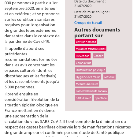
Date du document :
000 personnes à partir du 1er
21/07/2020
septembre 2020, en intérieur
Date de mise en ligne :
et en extérieur, et se prononce
31/07/2020
sur les conditions sanitaires
Groupe de travail
requises pour l’organisation
Autres documents
de grandes fêtes extérieures
portant sur
dansantes dans le contexte de
la pandémie de Covid-19.
Environnement
Il rappelle d’abord ses
Maladies transmissibles
précédentes
Prévention
Concert
recommandations formulées
Coronavirus
dans les avis concernant les
espaces culturels (dont les
Distanciation physique
discothèques et les festivals)
Hygiène des mains
Masque
et les rassemblements jusqu’à
Mesures barrières
5 000 personnes.
Rassemblements sociaux
Il prend ensuite en
SARS-CoV-2
Spectacle
considération l’évolution de la
situation épidémiologique en
France mettant en évidence
une augmentation de la
circulation du virus SARS-CoV-2. Il tient compte de la diminution du
respect des gestes barrières observée lors de manifestations récentes
de grande ampleur et confirmée par une étude de Santé publique