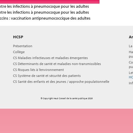
re les infections à pneumocoque pour les adultes
re les infections à pneumocoque pour les adultes
ins : vaccination antipneumococcique des adultes
HCSP
Ar
Présentation
La
Collège
Ha
pu
CS Maladies infectieuses et maladies émergentes
Co
CS Déterminants de santé et maladies non-transmissibles
pu
CS Risques liés à l’environnement
Le
CS Système de santé et sécurité des patients
HC
CS Santé des enfants et des jeunes / approche populationnelle
In
© Copyright Haut Conseil de la santé publique 2026