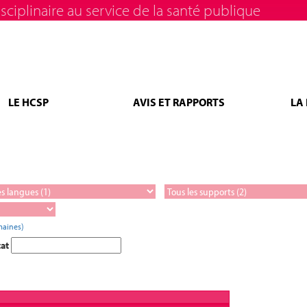
sciplinaire au service de la santé publique
LE HCSP
AVIS ET RAPPORTS
LA
maines)
tat