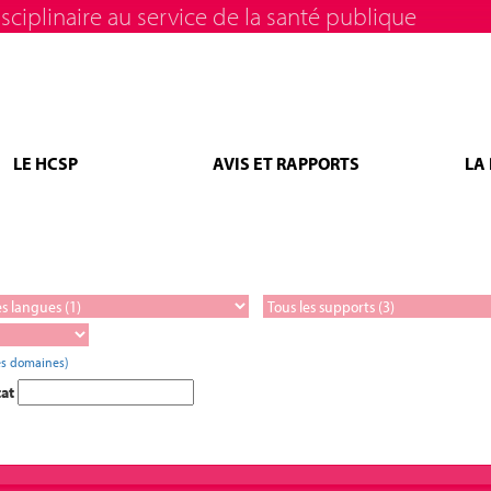
sciplinaire au service de la santé publique
LE HCSP
AVIS ET RAPPORTS
LA
es domaines)
tat