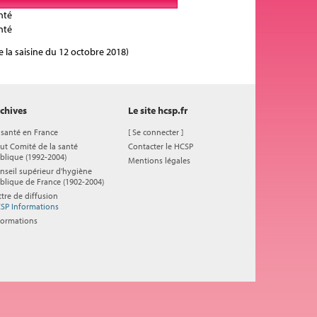
anté
anté
e la saisine du 12 octobre 2018)
chives
Le site hcsp.fr
 santé en France
[
Se connecter
]
ut Comité de la santé
Contacter le HCSP
blique (1992-2004)
Mentions légales
nseil supérieur d'hygiène
blique de France (1902-2004)
ttre de diffusion
SP Informations
formations