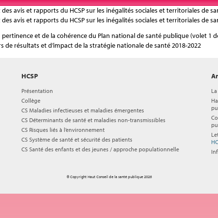
t des avis et rapports du HCSP sur les inégalités sociales et territoriales de s
t des avis et rapports du HCSP sur les inégalités sociales et territoriales de s
la pertinence et de la cohérence du Plan national de santé publique (volet 1 d
eurs de résultats et d’impact de la stratégie nationale de santé 2018-2022
HCSP
Ar
Présentation
La
Collège
Ha
pu
CS Maladies infectieuses et maladies émergentes
Co
CS Déterminants de santé et maladies non-transmissibles
pu
CS Risques liés à l’environnement
Le
CS Système de santé et sécurité des patients
HC
CS Santé des enfants et des jeunes / approche populationnelle
In
© Copyright Haut Conseil de la santé publique 2026