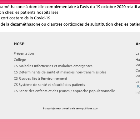
 dexaméthasone à domicile complémentaire à l’avis du 19 octobre 2020 relatif
on chez les patients hospitalisés
corticosteroids in Covid-19
on de la dexaméthasone ou d’autres corticoïdes de substitution chez les patie
HCSP
Ar
Présentation
La
Collège
Ha
pu
CS Maladies infectieuses et maladies émergentes
Co
CS Déterminants de santé et maladies non-transmissibles
pu
CS Risques liés à l’environnement
Le
CS Système de santé et sécurité des patients
HC
CS Santé des enfants et des jeunes / approche populationnelle
In
© Copyright Haut Conseil de la santé publique 2026