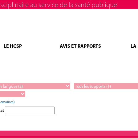
sciplinaire au service de la santé publique
LE HCSP
AVIS ET RAPPORTS
LA
domaines)
tat