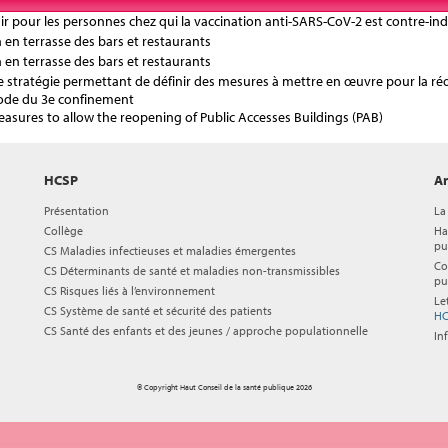
tenir pour les personnes chez qui la vaccination anti-SARS-CoV-2 est contre-in
 en terrasse des bars et restaurants
 en terrasse des bars et restaurants
une stratégie permettant de définir des mesures à mettre en œuvre pour la ré
ériode du 3e confinement
easures to allow the reopening of Public Accesses Buildings (PAB)
HCSP
Ar
Présentation
La
Collège
Ha
pu
CS Maladies infectieuses et maladies émergentes
Co
CS Déterminants de santé et maladies non-transmissibles
pu
CS Risques liés à l’environnement
Le
CS Système de santé et sécurité des patients
HC
CS Santé des enfants et des jeunes / approche populationnelle
In
© Copyright Haut Conseil de la santé publique 2026