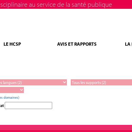
sciplinaire au service de la santé publique
LE HCSP
AVIS ET RAPPORTS
LA
les domaines)
tat