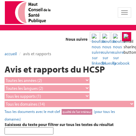
Toggl
naviga
Nous suivre
accueil
avis et rapports
Avis et rapports du HCSP
Tous les documents avec le mot-clef
(pour tous les
qualité de l’air intérieur
domaines)
Saisissez du texte pour filtrer sur tous les textes du résultat