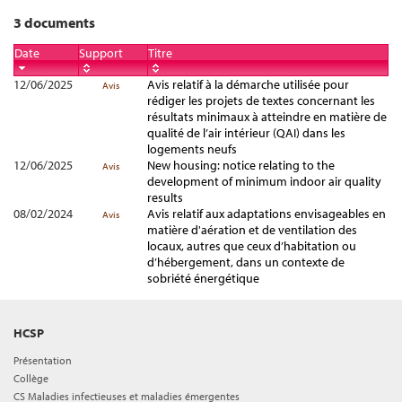
3 documents
Date
Support
Titre
12/06/2025
Avis relatif à la démarche utilisée pour
Avis
rédiger les projets de textes concernant les
résultats minimaux à atteindre en matière de
qualité de l’air intérieur (QAI) dans les
logements neufs
12/06/2025
New housing: notice relating to the
Avis
development of minimum indoor air quality
results
08/02/2024
Avis relatif aux adaptations envisageables en
Avis
matière d'aération et de ventilation des
locaux, autres que ceux d’habitation ou
d’hébergement, dans un contexte de
sobriété énergétique
HCSP
Présentation
Collège
CS Maladies infectieuses et maladies émergentes