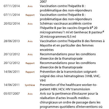
2007
07/11/2014
Vaccination contre l’hépatite B :
Avis
problématique des non-répondeurs
07/11/2014
Vaccination contre l’hépatite B :
Rapport
problématique des non-répondeurs
20/02/2014
Schémas vaccinaux accélérés contre
Avis
l’hépatite B par les vaccins Engerix B® 20
microgrammes/1 ml et Genhevac B pasteur®
20 microgrammes/0,5 ml
28/06/2013
Vaccination contre l’hépatite B des femmes à
Avis
Mayotte et en particulier des femmes
enceintes
20/12/2012
Recommandations pour les conditions
Avis
d’exercice de la thanatopraxie
20/12/2012
Recommandations pour les conditions
Rapport
d’exercice de la thanatopraxie
14/06/2011
Prévention de la transmission soignant-
Rapport
soigné des virus hématogènes (VHB, VHC,
VIH)
14/06/2011
Prevention of the healthcare worker-to-
Synthèse
patient HBV, HCV, HIV transmission
05/07/2007
Avis sur la pertinence d’instaurer pour la
Avis
réalisation d’actes invasifs médico-
chirurgicaux un ordre de passage dans les
programmes quotidiens d’interventions où