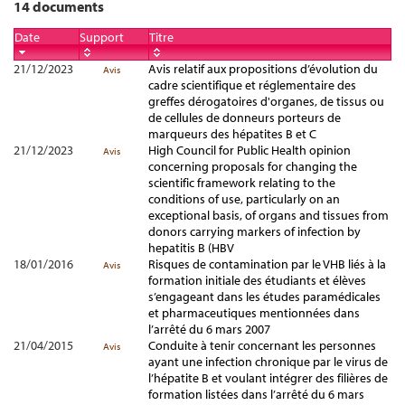
14 documents
Date
Support
Titre
21/12/2023
Avis relatif aux propositions d’évolution du
Avis
cadre scientifique et réglementaire des
greffes dérogatoires d'organes, de tissus ou
de cellules de donneurs porteurs de
marqueurs des hépatites B et C
21/12/2023
High Council for Public Health opinion
Avis
concerning proposals for changing the
scientific framework relating to the
conditions of use, particularly on an
exceptional basis, of organs and tissues from
donors carrying markers of infection by
hepatitis B (HBV
18/01/2016
Risques de contamination par le VHB liés à la
Avis
formation initiale des étudiants et élèves
s’engageant dans les études paramédicales
et pharmaceutiques mentionnées dans
l’arrêté du 6 mars 2007
21/04/2015
Conduite à tenir concernant les personnes
Avis
ayant une infection chronique par le virus de
l’hépatite B et voulant intégrer des filières de
formation listées dans l’arrêté du 6 mars