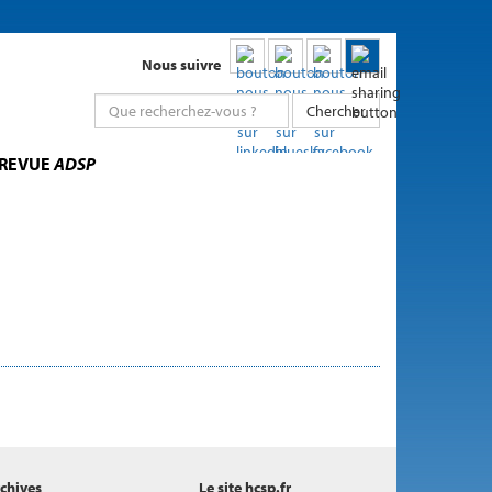
Nous suivre
Chercher
 REVUE
ADSP
chives
Le site hcsp.fr