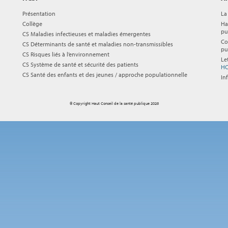
Présentation
La
Collège
Ha
pu
CS Maladies infectieuses et maladies émergentes
Co
CS Déterminants de santé et maladies non-transmissibles
pu
CS Risques liés à l’environnement
Le
CS Système de santé et sécurité des patients
HC
CS Santé des enfants et des jeunes / approche populationnelle
In
© Copyright Haut Conseil de la santé publique 2026