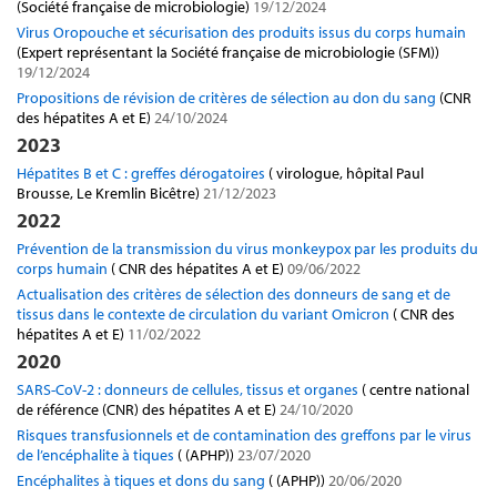
(Société française de microbiologie)
19/12/2024
Virus Oropouche et sécurisation des produits issus du corps humain
(Expert représentant la Société française de microbiologie (SFM))
19/12/2024
Propositions de révision de critères de sélection au don du sang
(CNR
des hépatites A et E)
24/10/2024
2023
Hépatites B et C : greffes dérogatoires
( virologue, hôpital Paul
Brousse, Le Kremlin Bicêtre)
21/12/2023
2022
Prévention de la transmission du virus monkeypox par les produits du
corps humain
( CNR des hépatites A et E)
09/06/2022
Actualisation des critères de sélection des donneurs de sang et de
tissus dans le contexte de circulation du variant Omicron
( CNR des
hépatites A et E)
11/02/2022
2020
SARS-CoV-2 : donneurs de cellules, tissus et organes
( centre national
de référence (CNR) des hépatites A et E)
24/10/2020
Risques transfusionnels et de contamination des greffons par le virus
de l’encéphalite à tiques
( (APHP))
23/07/2020
Encéphalites à tiques et dons du sang
( (APHP))
20/06/2020