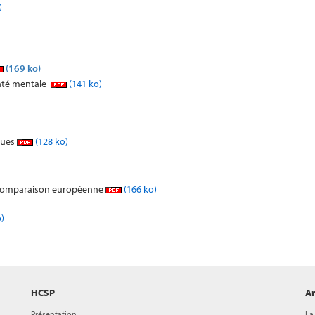
)
(169 ko)
anté mentale
(141 ko)
ques
(128 ko)
e comparaison européenne
(166 ko)
)
HCSP
Ar
Présentation
La