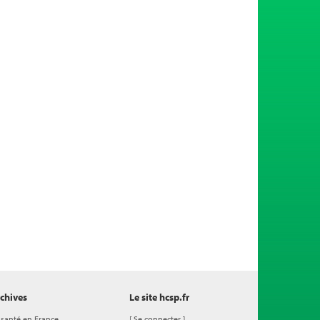
chives
Le site hcsp.fr
 santé en France
[
Se connecter
]