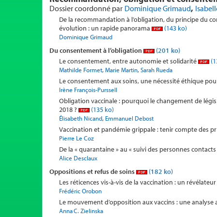
,
Dossier coordonné par
Dominique Grimaud
Isabel
De la recommandation à l’obligation, du principe du co
évolution : un rapide panorama
(143 ko)
Dominique Grimaud
Du consentement à l’obligation
(201 ko)
Le consentement, entre autonomie et solidarité
(1
,
,
Mathilde Formet
Marie Martin
Sarah Rueda
Le consentement aux soins, une nécessité éthique pour
Irène François-Purssell
Obligation vaccinale : pourquoi le changement de législ
2018 ?
(135 ko)
,
Élisabeth Nicand
Emmanuel Debost
Vaccination et pandémie grippale : tenir compte des p
Pierre Le Coz
De la « quarantaine » au « suivi des personnes contacts
Alice Desclaux
Oppositions et refus de soins
(182 ko)
Les réticences vis-à-vis de la vaccination : un révélateu
Frédéric Orobon
Le mouvement d’opposition aux vaccins : une analyse
Anna C. Zielinska