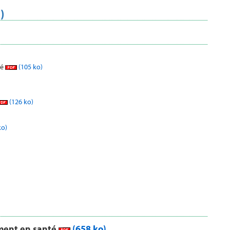
)
té
(105 ko)
(126 ko)
ko)
ment en santé
(658 ko)