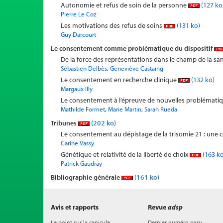
Autonomie et refus de soin de la personne
(127 ko
Pierre Le Coz
Les motivations des refus de soins
(131 ko)
Guy Darcourt
Le consentement comme problématique du dispositif
De la force des représentations dans le champ de la s
,
Sébastien Delbès
Geneviève Castaing
Le consentement en recherche clinique
(132 ko)
Margaux Illy
Le consentement à l’épreuve de nouvelles problémati
,
,
Mathilde Formet
Marie Martin
Sarah Rueda
Tribunes
(202 ko)
Le consentement au dépistage de la trisomie 21 : un
Carine Vassy
Génétique et relativité de la liberté de choix
(163 ko
Patrick Gaudray
Bibliographie générale
(161 ko)
Avis et rapports
Revue
adsp
Le point sur la canicule
Dernier numéro paru