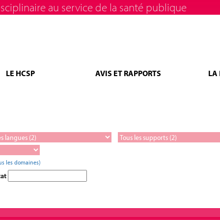
sciplinaire au service de la santé publique
LE HCSP
AVIS ET RAPPORTS
LA
us les domaines)
tat