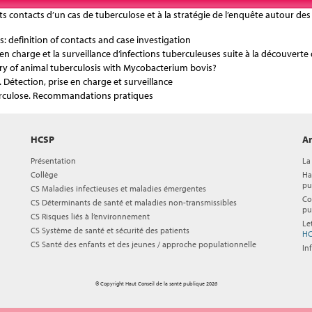
ujets contacts d’un cas de tuberculose et à la stratégie de l’enquête autour de
: definition of contacts and case investigation
ise en charge et la surveillance d’infections tuberculeuses suite à la découv
ry of animal tuberculosis with Mycobacterium bovis?
 Détection, prise en charge et surveillance
erculose. Recommandations pratiques
HCSP
Ar
Présentation
La
Collège
Ha
pu
CS Maladies infectieuses et maladies émergentes
Co
CS Déterminants de santé et maladies non-transmissibles
pu
CS Risques liés à l’environnement
Le
CS Système de santé et sécurité des patients
HC
CS Santé des enfants et des jeunes / approche populationnelle
In
© Copyright Haut Conseil de la santé publique 2026