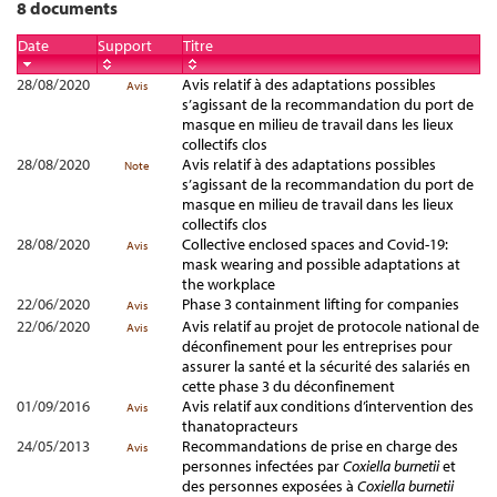
8 documents
Date
Support
Titre
28/08/2020
Avis relatif à des adaptations possibles
Avis
s’agissant de la recommandation du port de
masque en milieu de travail dans les lieux
collectifs clos
28/08/2020
Avis relatif à des adaptations possibles
Note
s’agissant de la recommandation du port de
masque en milieu de travail dans les lieux
collectifs clos
28/08/2020
Collective enclosed spaces and Covid-19:
Avis
mask wearing and possible adaptations at
the workplace
22/06/2020
Phase 3 containment lifting for companies
Avis
22/06/2020
Avis relatif au projet de protocole national de
Avis
déconfinement pour les entreprises pour
assurer la santé et la sécurité des salariés en
cette phase 3 du déconfinement
01/09/2016
Avis relatif aux conditions d’intervention des
Avis
thanatopracteurs
24/05/2013
Recommandations de prise en charge des
Avis
personnes infectées par
Coxiella burnetii
et
des personnes exposées à
Coxiella burnetii