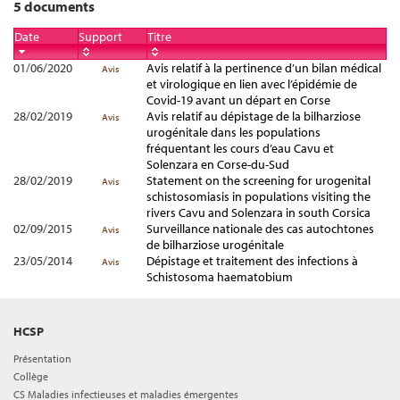
5 documents
Date
Support
Titre
01/06/2020
Avis relatif à la pertinence d’un bilan médical
Avis
et virologique en lien avec l’épidémie de
Covid-19 avant un départ en Corse
28/02/2019
Avis relatif au dépistage de la bilharziose
Avis
urogénitale dans les populations
fréquentant les cours d’eau Cavu et
Solenzara en Corse-du-Sud
28/02/2019
Statement on the screening for urogenital
Avis
schistosomiasis in populations visiting the
rivers Cavu and Solenzara in south Corsica
02/09/2015
Surveillance nationale des cas autochtones
Avis
de bilharziose urogénitale
23/05/2014
Dépistage et traitement des infections à
Avis
Schistosoma haematobium
HCSP
Présentation
Collège
CS Maladies infectieuses et maladies émergentes