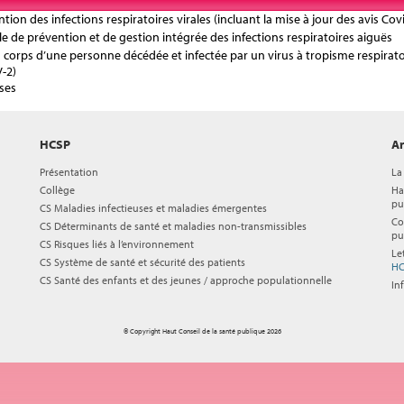
tion des infections respiratoires virales (incluant la mise à jour des avis Cov
ale de prévention et de gestion intégrée des infections respiratoires aiguës
du corps d’une personne décédée et infectée par un virus à tropisme respirato
-2)
uses
HCSP
Ar
Présentation
La
Collège
Ha
pu
CS Maladies infectieuses et maladies émergentes
Co
CS Déterminants de santé et maladies non-transmissibles
pu
CS Risques liés à l’environnement
Le
CS Système de santé et sécurité des patients
HC
CS Santé des enfants et des jeunes / approche populationnelle
In
© Copyright Haut Conseil de la santé publique 2026