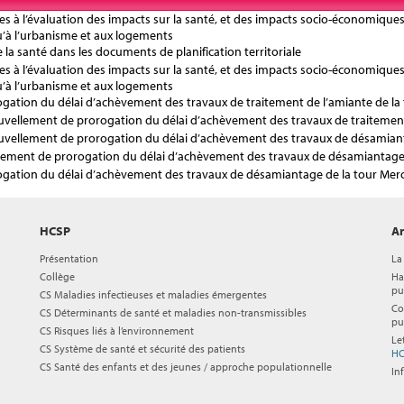
res à l’évaluation des impacts sur la santé, et des impacts socio-économiques
qu’à l’urbanisme et aux logements
 la santé dans les documents de planification territoriale
res à l’évaluation des impacts sur la santé, et des impacts socio-économiques
qu’à l’urbanisme et aux logements
ogation du délai d’achèvement des travaux de traitement de l’amiante de la 
ouvellement de prorogation du délai d’achèvement des travaux de traitement
ouvellement de prorogation du délai d’achèvement des travaux de désamian
lement de prorogation du délai d’achèvement des travaux de désamiantage 
rogation du délai d’achèvement des travaux de désamiantage de la tour Merc
HCSP
Ar
Présentation
La
Collège
Ha
pu
CS Maladies infectieuses et maladies émergentes
Co
CS Déterminants de santé et maladies non-transmissibles
pu
CS Risques liés à l’environnement
Le
CS Système de santé et sécurité des patients
HC
CS Santé des enfants et des jeunes / approche populationnelle
In