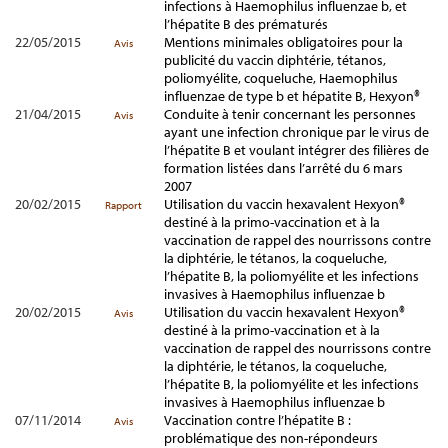
infections à Haemophilus influenzae b, et
l’hépatite B des prématurés
22/05/2015
Mentions minimales obligatoires pour la
Avis
publicité du vaccin diphtérie, tétanos,
poliomyélite, coqueluche, Haemophilus
influenzae de type b et hépatite B, Hexyon®
21/04/2015
Conduite à tenir concernant les personnes
Avis
ayant une infection chronique par le virus de
l’hépatite B et voulant intégrer des filières de
formation listées dans l’arrêté du 6 mars
2007
20/02/2015
Utilisation du vaccin hexavalent Hexyon®
Rapport
destiné à la primo-vaccination et à la
vaccination de rappel des nourrissons contre
la diphtérie, le tétanos, la coqueluche,
l’hépatite B, la poliomyélite et les infections
invasives à Haemophilus influenzae b
20/02/2015
Utilisation du vaccin hexavalent Hexyon®
Avis
destiné à la primo-vaccination et à la
vaccination de rappel des nourrissons contre
la diphtérie, le tétanos, la coqueluche,
l’hépatite B, la poliomyélite et les infections
invasives à Haemophilus influenzae b
07/11/2014
Vaccination contre l’hépatite B :
Avis
problématique des non-répondeurs