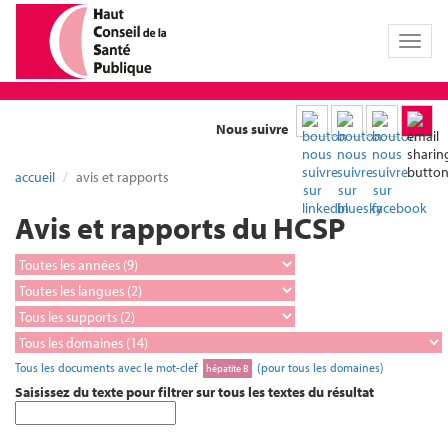
Toggl
naviga
Nous suivre
accueil
avis et rapports
Avis et rapports du HCSP
Tous les documents avec le mot-clef
(pour tous les domaines)
hépatite B
Saisissez du texte pour filtrer sur tous les textes du résultat