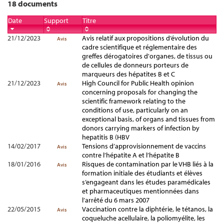
18 documents
Date
Support
Titre
21/12/2023
Avis relatif aux propositions d’évolution du
Avis
cadre scientifique et réglementaire des
greffes dérogatoires d'organes, de tissus ou
de cellules de donneurs porteurs de
marqueurs des hépatites B et C
21/12/2023
High Council for Public Health opinion
Avis
concerning proposals for changing the
scientific framework relating to the
conditions of use, particularly on an
exceptional basis, of organs and tissues from
donors carrying markers of infection by
hepatitis B (HBV
14/02/2017
Tensions d’approvisionnement de vaccins
Avis
contre l’hépatite A et l’hépatite B
18/01/2016
Risques de contamination par le VHB liés à la
Avis
formation initiale des étudiants et élèves
s’engageant dans les études paramédicales
et pharmaceutiques mentionnées dans
l’arrêté du 6 mars 2007
22/05/2015
Vaccination contre la diphtérie, le tétanos, la
Avis
coqueluche acellulaire, la poliomyélite, les