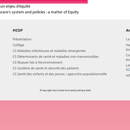
, un enjeu d’équité
hcare's system and policies : a matter of Equity
HCSP
Ar
Présentation
La
Collège
Ha
pu
CS Maladies infectieuses et maladies émergentes
Co
CS Déterminants de santé et maladies non-transmissibles
pu
CS Risques liés à l’environnement
Le
CS Système de santé et sécurité des patients
HC
CS Santé des enfants et des jeunes / approche populationnelle
In
© Copyright Haut Conseil de la santé publique 2026