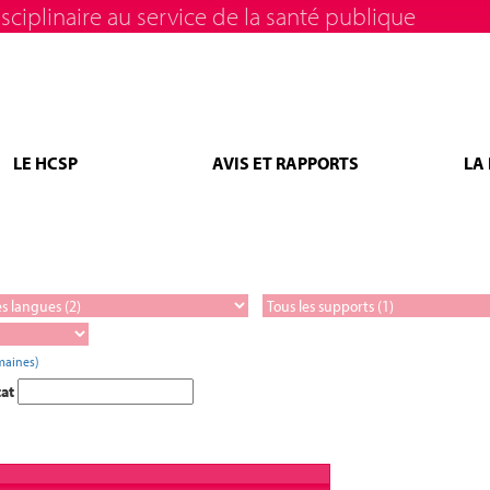
sciplinaire au service de la santé publique
LE HCSP
AVIS ET RAPPORTS
LA
maines)
tat