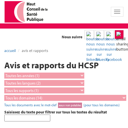
Toggl
naviga
Nous suivre
accueil
avis et rapports
Avis et rapports du HCSP
Tous les documents avec le mot-clef
(pour tous les domaines)
eaux non potables
Saisissez du texte pour filtrer sur tous les textes du résultat