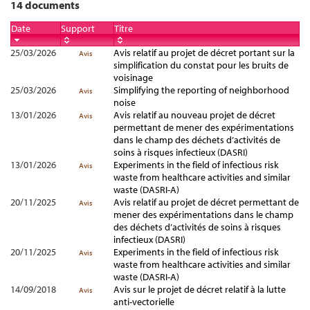
14 documents
Date
Support
Titre
25/03/2026
Avis relatif au projet de décret portant sur la
Avis
simplification du constat pour les bruits de
voisinage
25/03/2026
Simplifying the reporting of neighborhood
Avis
noise
13/01/2026
Avis relatif au nouveau projet de décret
Avis
permettant de mener des expérimentations
dans le champ des déchets d’activités de
soins à risques infectieux (DASRI)
13/01/2026
Experiments in the field of infectious risk
Avis
waste from healthcare activities and similar
waste (DASRI-A)
20/11/2025
Avis relatif au projet de décret permettant de
Avis
mener des expérimentations dans le champ
des déchets d’activités de soins à risques
infectieux (DASRI)
20/11/2025
Experiments in the field of infectious risk
Avis
waste from healthcare activities and similar
waste (DASRI-A)
14/09/2018
Avis sur le projet de décret relatif à la lutte
Avis
anti-vectorielle