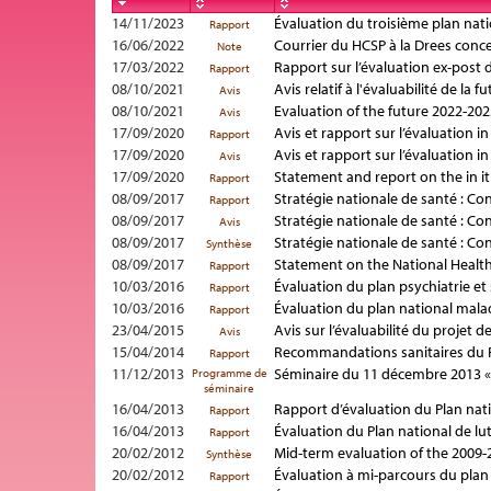
14/11/2023
Évaluation du troisième plan nati
Rapport
16/06/2022
Courrier du HCSP à la Drees conce
Note
17/03/2022
Rapport sur l’évaluation ex-post 
Rapport
08/10/2021
Avis relatif à l'évaluabilité de la
Avis
08/10/2021
Evaluation of the future 2022-202
Avis
17/09/2020
Avis et rapport sur l’évaluation i
Rapport
17/09/2020
Avis et rapport sur l’évaluation i
Avis
17/09/2020
Statement and report on the in it
Rapport
08/09/2017
Stratégie nationale de santé : Co
Rapport
08/09/2017
Stratégie nationale de santé : Co
Avis
08/09/2017
Stratégie nationale de santé : Co
Synthèse
08/09/2017
Statement on the National Health 
Rapport
10/03/2016
Évaluation du plan psychiatrie e
Rapport
10/03/2016
Évaluation du plan national malad
Rapport
23/04/2015
Avis sur l’évaluabilité du projet 
Avis
15/04/2014
Recommandations sanitaires du P
Rapport
11/12/2013
Séminaire du 11 décembre 2013 « D
Programme de
séminaire
16/04/2013
Rapport d’évaluation du Plan nati
Rapport
16/04/2013
Évaluation du Plan national de lu
Rapport
20/02/2012
Mid-term evaluation of the 2009-
Synthèse
20/02/2012
Évaluation à mi-parcours du plan
Rapport