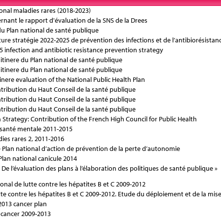
onal maladies rares (2018-2023)
rnant le rapport d'évaluation de la SNS de la Drees
du Plan national de santé publique
 future stratégie 2022-2025 de prévention des infections et de l’antibiorésistan
5 infection and antibiotic resistance prevention strategy
n itinere du Plan national de santé publique
n itinere du Plan national de santé publique
inere evaluation of the National Public Health Plan
ntribution du Haut Conseil de la santé publique
ntribution du Haut Conseil de la santé publique
ntribution du Haut Conseil de la santé publique
Strategy: Contribution of the French High Council for Public Health
t santé mentale 2011-2015
ies rares 2, 2011-2016
de Plan national d’action de prévention de la perte d’autonomie
lan national canicule 2014
e l’évaluation des plans à l’élaboration des politiques de santé publique »
onal de lutte contre les hépatites B et C 2009-2012
tte contre les hépatites B et C 2009-2012. Etude du déploiement et de la mis
2013 cancer plan
 cancer 2009-2013