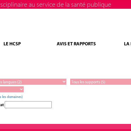
sciplinaire au service de la santé publique
LE HCSP
AVIS ET RAPPORTS
LA
s les domaines)
tat