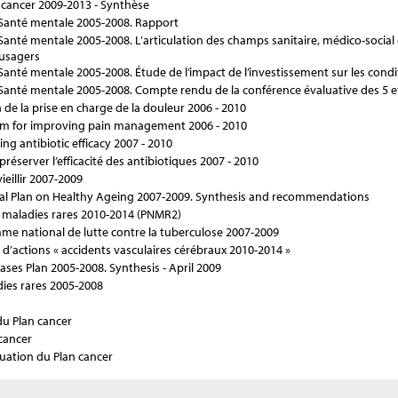
 cancer 2009-2013 - Synthèse
t Santé mentale 2005-2008. Rapport
Santé mentale 2005-2008. L’articulation des champs sanitaire, médico-social et 
 usagers
 Santé mentale 2005-2008. Étude de l’impact de l’investissement sur les condi
t Santé mentale 2005-2008. Compte rendu de la conférence évaluative des 5 e
 de la prise en charge de la douleur 2006 - 2010
ram for improving pain management 2006 - 2010
ing antibiotic efficacy 2007 - 2010
réserver l’efficacité des antibiotiques 2007 - 2010
ieillir 2007-2009
al Plan on Healthy Ageing 2007-2009. Synthesis and recommendations
al maladies rares 2010-2014 (PNMR2)
e national de lutte contre la tuberculose 2007-2009
l d’actions « accidents vasculaires cérébraux 2010-2014 »
ses Plan 2005-2008. Synthesis - April 2009
dies rares 2005-2008
du Plan cancer
cancer
uation du Plan cancer