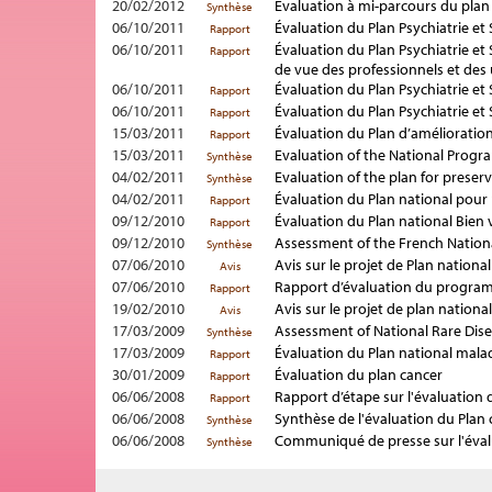
20/02/2012
Évaluation à mi-parcours du plan
Synthèse
06/10/2011
Évaluation du Plan Psychiatrie e
Rapport
06/10/2011
Évaluation du Plan Psychiatrie et 
Rapport
de vue des professionnels et des
06/10/2011
Évaluation du Plan Psychiatrie et
Rapport
06/10/2011
Évaluation du Plan Psychiatrie e
Rapport
15/03/2011
Évaluation du Plan d’amélioration
Rapport
15/03/2011
Evaluation of the National Prog
Synthèse
04/02/2011
Evaluation of the plan for preserv
Synthèse
04/02/2011
Évaluation du Plan national pour p
Rapport
09/12/2010
Évaluation du Plan national Bien v
Rapport
09/12/2010
Assessment of the French Nation
Synthèse
07/06/2010
Avis sur le projet de Plan nation
Avis
07/06/2010
Rapport d’évaluation du programm
Rapport
19/02/2010
Avis sur le projet de plan nationa
Avis
17/03/2009
Assessment of National Rare Disea
Synthèse
17/03/2009
Évaluation du Plan national mala
Rapport
30/01/2009
Évaluation du plan cancer
Rapport
06/06/2008
Rapport d’étape sur l'évaluation 
Rapport
06/06/2008
Synthèse de l'évaluation du Plan 
Synthèse
06/06/2008
Communiqué de presse sur l'éval
Synthèse