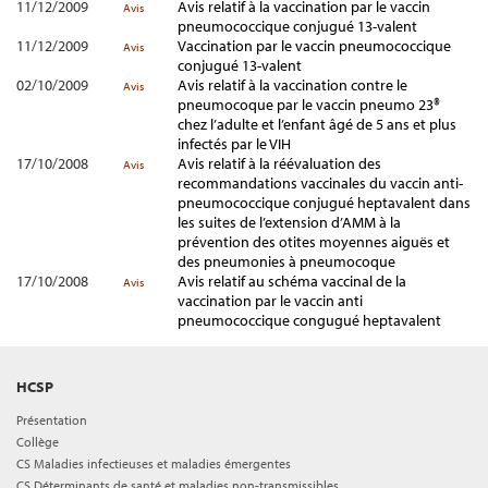
11/12/2009
Avis relatif à la vaccination par le vaccin
Avis
pneumococcique conjugué 13-valent
11/12/2009
Vaccination par le vaccin pneumococcique
Avis
conjugué 13-valent
02/10/2009
Avis relatif à la vaccination contre le
Avis
pneumocoque par le vaccin pneumo 23®
chez l’adulte et l’enfant âgé de 5 ans et plus
infectés par le VIH
17/10/2008
Avis relatif à la réévaluation des
Avis
recommandations vaccinales du vaccin anti-
pneumococcique conjugué heptavalent dans
les suites de l’extension d’AMM à la
prévention des otites moyennes aiguës et
des pneumonies à pneumocoque
17/10/2008
Avis relatif au schéma vaccinal de la
Avis
vaccination par le vaccin anti
pneumococcique congugué heptavalent
HCSP
Présentation
Collège
CS Maladies infectieuses et maladies émergentes
CS Déterminants de santé et maladies non-transmissibles