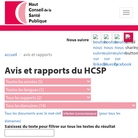
Toggl
naviga
Nous suivre
accueil
avis et rapports
Avis et rapports du HCSP
Tous les documents avec le mot-clef
(pour tous les
infection à pneumocoque
domaines)
Saisissez du texte pour filtrer sur tous les textes du résultat