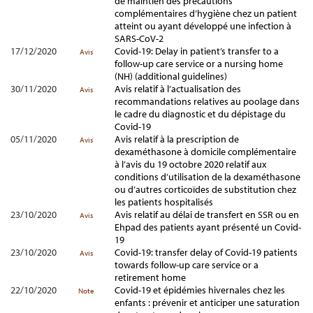
de maintien des précautions
complémentaires d’hygiène chez un patient
atteint ou ayant développé une infection à
SARS-CoV-2
17/12/2020
Covid-19: Delay in patient’s transfer to a
Avis
follow-up care service or a nursing home
(NH) (additional guidelines)
30/11/2020
Avis relatif à l’actualisation des
Avis
recommandations relatives au poolage dans
le cadre du diagnostic et du dépistage du
Covid-19
05/11/2020
Avis relatif à la prescription de
Avis
dexaméthasone à domicile complémentaire
à l’avis du 19 octobre 2020 relatif aux
conditions d’utilisation de la dexaméthasone
ou d’autres corticoïdes de substitution chez
les patients hospitalisés
23/10/2020
Avis relatif au délai de transfert en SSR ou en
Avis
Ehpad des patients ayant présenté un Covid-
19
23/10/2020
Covid-19: transfer delay of Covid-19 patients
Avis
towards follow-up care service or a
retirement home
22/10/2020
Covid-19 et épidémies hivernales chez les
Note
enfants : prévenir et anticiper une saturation