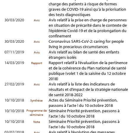
charge des patients à risque de formes
graves de COVID-19 ainsi qu’à la priorisation
des tests diagnostiques
30/03/2020
Avis relatif à la prise en charge de personnes
Avis
en situation de précarité dans le contexte de
l’épidémie Covid-19 et de la prolongation du
confinement
30/03/2020
Coronavirus SARS-CoV-2: caring for people
Avis
living in precarious circumstances
07/11/2019
Avis relatif au bilan de santé des enfants
Avis
étrangers isolés
14/03/2019
Rapport relatif à l’évaluation de la pertinence
Rapport
et de la cohérence du Plan national de santé
publique (volet 1 de la saisine du 12 octobre
2018)
27/02/2019
Avis relatif à la liste des indicateurs de
Avis
résultats et d’impact de la stratégie nationale
de santé 2018-2022
10/10/2018
Actes du Séminaire Priorité prévention,
Synthèse
passons à l’acte ! du 10 octobre 2018
10/10/2018
Séminaire Priorité prévention, passons à
Programme de
séminaire
l’acte ! du 10 octobre 2018
10/10/2018
Séminaire Priorité prévention, passons à
Note
l’acte ! du 10 octobre 2018
03/07/2018
Avis relatif à l’évolution des messages
Avis