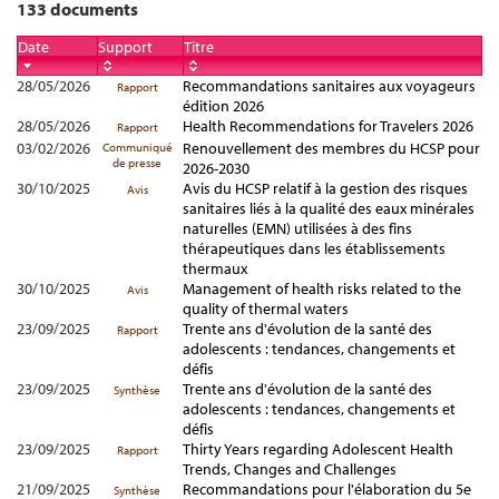
133 documents
Date
Support
Titre
28/05/2026
Recommandations sanitaires aux voyageurs
Rapport
édition 2026
28/05/2026
Health Recommendations for Travelers 2026
Rapport
03/02/2026
Renouvellement des membres du HCSP pour
Communiqué
de presse
2026-2030
30/10/2025
Avis du HCSP relatif à la gestion des risques
Avis
sanitaires liés à la qualité des eaux minérales
naturelles (EMN) utilisées à des fins
thérapeutiques dans les établissements
thermaux
30/10/2025
Management of health risks related to the
Avis
quality of thermal waters
23/09/2025
Trente ans d'évolution de la santé des
Rapport
adolescents : tendances, changements et
défis
23/09/2025
Trente ans d'évolution de la santé des
Synthèse
adolescents : tendances, changements et
défis
23/09/2025
Thirty Years regarding Adolescent Health
Rapport
Trends, Changes and Challenges
21/09/2025
Recommandations pour l'élaboration du 5e
Synthèse