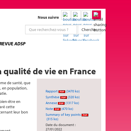
Nous suivre
Chercher
 REVUE
ADSP
 qualité de vie en France
tème de santé, que
t, en population,
Rapport
(3470 ko)
atie.
Synthèse
(320 ko)
 bien-être en
Annexe
(1317 ko)
aré cette
Note
(470 ko)
cernant leur bon
Summary of key points
(315 ko)
Date du document :
27/01/2022
ssement