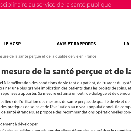
sciplinaire au service de la santé publique
LE HCSP
AVIS ET RAPPORTS
LA
ure de la santé perçue et de la qualité de vie en France
mesure de la santé perçue et de la
el à l’amélioration des conditions de vie tant du patient, de l’usager du sys
traîner une plus grande implication des patients dans les projets de soins, e
 réponses à apporter. Sa mesure est ainsi un outil de dialogue et de démocr
es lieux de l’utilisation des mesures de santé perçue, de qualité de vie et de
des pratiques de soins et de l’évaluation au niveau populationnel. Il a comp
mes de santé étrangers, et propose des recommandations opérationnelles con
.
argement à développer.
iables et valides a permis, ces dernières décennies, de préciser le retenti