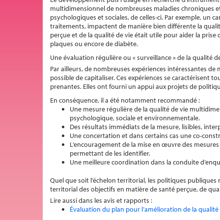
multidimensionnel de nombreuses maladies chroniques et d
psychologiques et sociales, de celles-ci. Par exemple, un 
traitements, impactent de manière bien différente la quali
perçue et de la qualité de vie était utile pour aider la pris
plaques ou encore de diabète.
Une évaluation régulière ou « surveillance » de la qualité 
Par ailleurs, de nombreuses expériences intéressantes de m
possible de capitaliser. Ces expériences se caractérisent to
prenantes. Elles ont fourni un appui aux projets de politiq
En conséquence, il a été notamment recommandé :
Une mesure régulière de la qualité de vie multidim
psychologique, sociale et environnementale.
Des résultats immédiats de la mesure, lisibles, inter
Une concertation et dans certains cas une co-constru
L’encouragement de la mise en œuvre des mesures en
permettant de les identifier.
Une meilleure coordination dans la conduite d’enquêt
Quel que soit l’échelon territorial, les politiques publiqu
territorial des objectifs en matière de santé perçue, de qu
Lire aussi dans les avis et rapports :
Évaluation du plan pour l’amélioration de la qualit