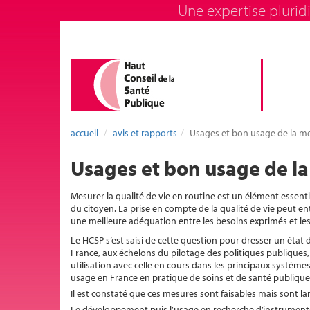
Une expertise pluridi
accueil
avis et rapports
Usages et bon usage de la mes
Usages et bon usage de la 
Mesurer la qualité de vie en routine est un élément essenti
du citoyen. La prise en compte de la qualité de vie peut en
une meilleure adéquation entre les besoins exprimés et les
Le HCSP s’est saisi de cette question pour dresser un état d
France, aux échelons du pilotage des politiques publiques, 
utilisation avec celle en cours dans les principaux systè
usage en France en pratique de soins et de santé publique
Il est constaté que ces mesures sont faisables mais sont l
Le développement puis l’usage en recherche d’instruments f