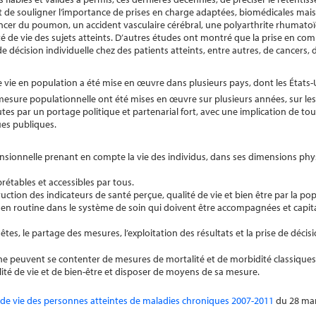
e souligner l’importance de prises en charge adaptées, biomédicales mais
cancer du poumon, un accident vasculaire cérébral, une polyarthrite rhumatoïd
té de vie des sujets atteints. D’autres études ont montré que la prise en com
e de décision individuelle chez des patients atteints, entre autres, de cancers, 
de vie en population a été mise en œuvre dans plusieurs pays, dont les États-
esure populationnelle ont été mises en œuvre sur plusieurs années, sur lesq
utes par un portage politique et partenarial fort, avec une implication de tou
ues publiques.
ensionnelle prenant en compte la vie des individus, dans ses dimensions phy
prétables et accessibles par tous.
ction des indicateurs de santé perçue, qualité de vie et bien être par la po
 routine dans le système de soin qui doivent être accompagnées et capitali
es, le partage des mesures, l’exploitation des résultats et la prise de décis
es ne peuvent se contenter de mesures de mortalité et de morbidité classiques 
alité de vie et de bien-être et disposer de moyens de sa mesure.
é de vie des personnes atteintes de maladies chroniques 2007-2011
du 28 mar