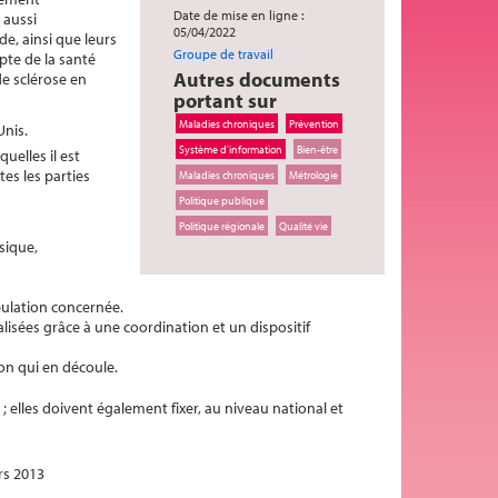
Date de mise en ligne :
 aussi
05/04/2022
e, ainsi que leurs
Groupe de travail
pte de la santé
Autres documents
de sclérose en
portant sur
Maladies chroniques
Prévention
Unis.
Système d'information
Bien-être
uelles il est
tes les parties
Maladies chroniques
Métrologie
Politique publique
Politique régionale
Qualité vie
sique,
pulation concernée.
sées grâce à une coordination et un dispositif
ion qui en découle.
; elles doivent également fixer, au niveau national et
s 2013