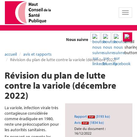
Toggl
naviga
Nous suivre
accueil
avis et rapports
Révision du plan de lutte contre la variole (décembre 2022)
Révision du plan de lutte
contre la variole (décembre
2022)
La variole, infection virale très
contagieuse considérée
Rapport
(3193 ko)
comme éradiquée en 1980,
Avis
(1834 ko)
reste une préoccupation pour
Date du document :
les autorités sanitaires.
16/12/2022
En prenant en compte les