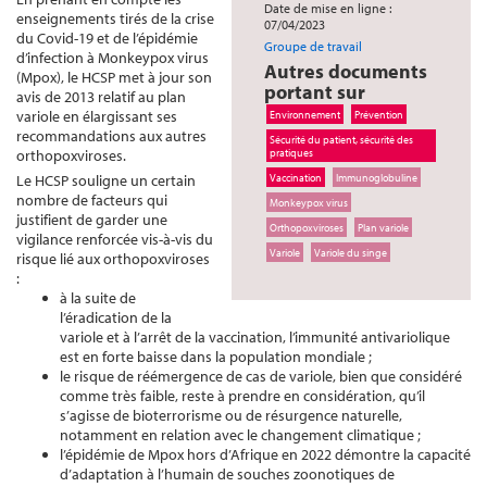
Date de mise en ligne :
enseignements tirés de la crise
07/04/2023
du Covid-19 et de l’épidémie
Groupe de travail
d’infection à Monkeypox virus
Autres documents
(Mpox), le HCSP met à jour son
portant sur
avis de 2013 relatif au plan
variole en élargissant ses
Environnement
Prévention
recommandations aux autres
Sécurité du patient, sécurité des
orthopoxviroses.
pratiques
Le HCSP souligne un certain
Vaccination
Immunoglobuline
nombre de facteurs qui
Monkeypox virus
justifient de garder une
Orthopoxviroses
Plan variole
vigilance renforcée vis-à-vis du
Variole
Variole du singe
risque lié aux orthopoxviroses
:
à la suite de
l’éradication de la
variole et à l’arrêt de la vaccination, l’immunité antivariolique
est en forte baisse dans la population mondiale ;
le risque de réémergence de cas de variole, bien que considéré
comme très faible, reste à prendre en considération, qu’il
s’agisse de bioterrorisme ou de résurgence naturelle,
notamment en relation avec le changement climatique ;
l’épidémie de Mpox hors d’Afrique en 2022 démontre la capacité
d’adaptation à l’humain de souches zoonotiques de