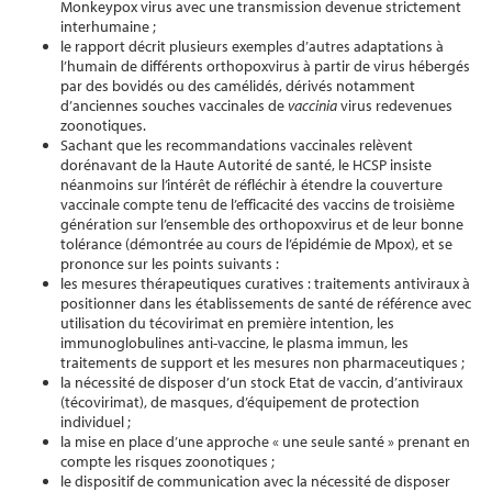
Monkeypox virus avec une transmission devenue strictement
interhumaine ;
le rapport décrit plusieurs exemples d’autres adaptations à
l’humain de différents orthopoxvirus à partir de virus hébergés
par des bovidés ou des camélidés, dérivés notamment
d’anciennes souches vaccinales de
vaccinia
virus redevenues
zoonotiques.
Sachant que les recommandations vaccinales relèvent
dorénavant de la Haute Autorité de santé, le HCSP insiste
néanmoins sur l’intérêt de réfléchir à étendre la couverture
vaccinale compte tenu de l’efficacité des vaccins de troisième
génération sur l’ensemble des orthopoxvirus et de leur bonne
tolérance (démontrée au cours de l’épidémie de Mpox), et se
prononce sur les points suivants :
les mesures thérapeutiques curatives : traitements antiviraux à
positionner dans les établissements de santé de référence avec
utilisation du técovirimat en première intention, les
immunoglobulines anti-vaccine, le plasma immun, les
traitements de support et les mesures non pharmaceutiques ;
la nécessité de disposer d’un stock Etat de vaccin, d’antiviraux
(técovirimat), de masques, d’équipement de protection
individuel ;
la mise en place d’une approche « une seule santé » prenant en
compte les risques zoonotiques ;
le dispositif de communication avec la nécessité de disposer