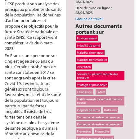
28/03/2023
HCSP produit son analyse des
Date de mise en ligne :
principaux problèmes de santé
28/04/2023
de la population, les domaines
Groupe de travail
d’action prioritaires, et
Autres documents
propose des objectifs pour la
portant sur
future Stratégie nationale de
santé (SNS). Ce rapport vient
Environnement
compléter l’avis du 6 mars
Inégalité de santé
2023.
Maladies chroniques
En France, une personne sur
Maladies transmissibles
cinq est âgée de 65 ans ou
plus. Certains problèmes de
Prévention
santé constatés en 2017 se
Sécurité du patient, sécurité des
sont aggravés après la crise
pratiques
Covid-19. Les indicateurs
Stratégie et prospective
généraux sont toujours
Coronavirus
Enfant
favorables, mais l’état de santé
Établissements de santé et médico-
de la population est toujours
sociaux
parcouru par de fortes
Inégalité de santé
Outre-mer
inégalités. Il existe de très
fortes tensions dans le
Plan national santé environnement
système de soins. Le système
Plan régional santé environnement
de santé publique a du mal à
Prévention
Prospective
répondre aux besoins de la
Stratégie nationale de santé