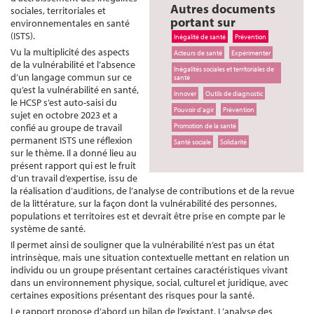
Autres documents
sociales, territoriales et
portant sur
environnementales en santé
(ISTS).
Inégalité de santé
Prévention
Vu la multiplicité des aspects
Acteurs de santé
Expérimenter
de la vulnérabilité et l’absence
Inégalités sociales et territoriales de
d’un langage commun sur ce
santé
qu’est la vulnérabilité en santé,
Innover
Outils de diagnostic
le HCSP s’est auto-saisi du
Pouvoir d'agir
Prévention
sujet en octobre 2023 et a
confié au groupe de travail
Promotion de la santé
permanent ISTS une réflexion
Santé sociale
Solidarité
sur le thème. Il a donné lieu au
présent rapport qui est le fruit
d’un travail d’expertise, issu de
la réalisation d’auditions, de l’analyse de contributions et de la revue
de la littérature, sur la façon dont la vulnérabilité des personnes,
populations et territoires est et devrait être prise en compte par le
système de santé.
Il permet ainsi de souligner que la vulnérabilité n’est pas un état
intrinsèque, mais une situation contextuelle mettant en relation un
individu ou un groupe présentant certaines caractéristiques vivant
dans un environnement physique, social, culturel et juridique, avec
certaines expositions présentant des risques pour la santé.
Le rapport propose d’abord un bilan de l’existant. L’analyse des