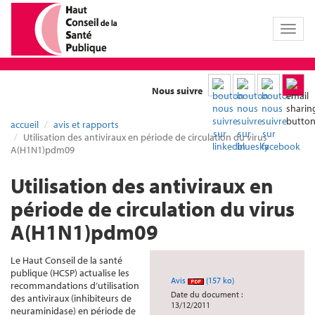
Toggl
naviga
Nous suivre
accueil
avis et rapports
Utilisation des antiviraux en période de circulation du virus
A(H1N1)pdm09
Utilisation des antiviraux en
période de circulation du virus
A(H1N1)pdm09
Le Haut Conseil de la santé
publique (HCSP) actualise les
Avis
(157 ko)
recommandations d’utilisation
Date du document :
des antiviraux (inhibiteurs de
13/12/2011
neuraminidase) en période de