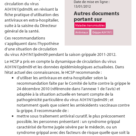
Date de mise en ligne :
circulation du virus
13/01/2012
A(H1N1)pdm09, en révisant la
Autres documents
fiche pratique d’utilisation des
portant sur
antiviraux en extra-hospitalier,
suite à la saisine du Directeur
Maladies transmissibles
général de la santé.
Antiviraux
Grippe A(H1N1)
Ces recommandations
s’appliquent dans l’hypothèse
d’une situation de circulation
du virus A(H1N1)pdm09 pendant la saison grippale 2011-2012.
Le HCSP a pris en compte la dynamique de circulation du virus
A(H1N1)pdm09 et les données épidémiologiques actualisées. Dans
l’état actuel des connaissances, le HCSP recommande :
d’utiliser les antiviraux en extra-hospitalier selon la
recommandation faite par le Comité de lutte contre la grippe le
24 décembre 2010 (référencée dans l’annexe 1 de l’avis)
et
adaptée à la situation actuelle en tenant compte de la
pathogénicité particulière du virus A(H1N1)pdm09 ; et
notamment quels que soient les antécédents vaccinaux contre
la grippe, il recommande de :
mettre sous traitement antiviral curatif, le plus précocement
possible, les personnes présentant : un syndrome grippal
caractérisé de forme jugée sévère par le médecin, ou un
syndrome grippal avec des facteurs de risque quelle que soit la