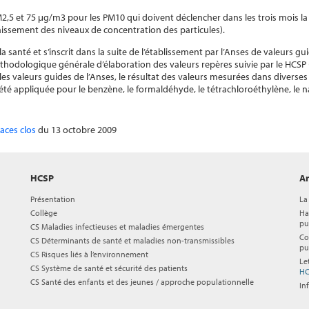
M2,5 et 75 μg/m3 pour les PM10 qui doivent déclencher dans les trois mois l
baissement des niveaux de concentration des particules).
a santé et s’inscrit dans la suite de l’établissement par l’Anses de valeurs gu
éthodologique générale d’élaboration des valeurs repères suivie par le HCSP
 les valeurs guides de l’Anses, le résultat des valeurs mesurées dans diverses
 été appliquée pour le benzène, le formaldéhyde, le tétrachloroéthylène, le n
paces clos
du 13 octobre 2009
HCSP
Ar
Présentation
La
Collège
Ha
pu
CS Maladies infectieuses et maladies émergentes
Co
CS Déterminants de santé et maladies non-transmissibles
pu
CS Risques liés à l’environnement
Le
CS Système de santé et sécurité des patients
HC
CS Santé des enfants et des jeunes / approche populationnelle
In