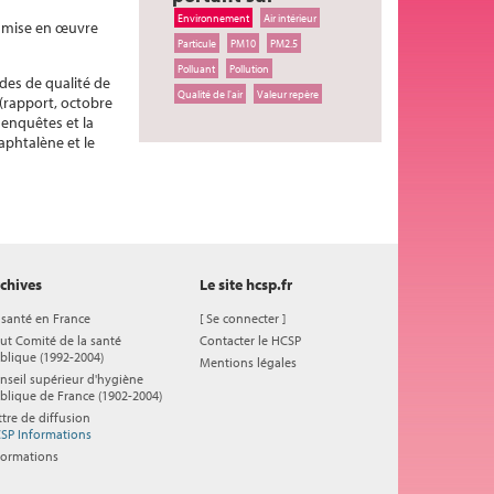
Environnement
Air intérieur
a mise en œuvre
Particule
PM10
PM2.5
Polluant
Pollution
ides de qualité de
Qualité de l'air
Valeur repère
 (rapport, octobre
 enquêtes et la
aphtalène et le
chives
Le site hcsp.fr
 santé en France
[
Se connecter
]
ut Comité de la santé
Contacter le HCSP
blique (1992-2004)
Mentions légales
nseil supérieur d'hygiène
blique de France (1902-2004)
ttre de diffusion
SP Informations
formations