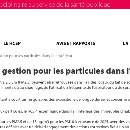
sciplinaire au service de la santé publique
LE HCSP
AVIS ET RAPPORTS
LA
tion pour les particules dans l’air intérieur
 gestion pour les particules dans l’
et à 2,5 µm (PM2,5) peuvent être retrouvées dans l’air des locaux du fait de s
aliments ou au chauffage, de l’utilisation fréquente de l’aspirateur ou de spr
ge, tant à court terme qu’après des expositions de longue durée, et concerne 
e aux particules, le HCSP recommande dans l’air intérieur des immeubles d’ha
our les PM2,5 et de 15 μg/m3 pour les PM10 à échéance de 2025, avec des va
s définies avec un délai d’engagement des actions correctives fixé à un an 