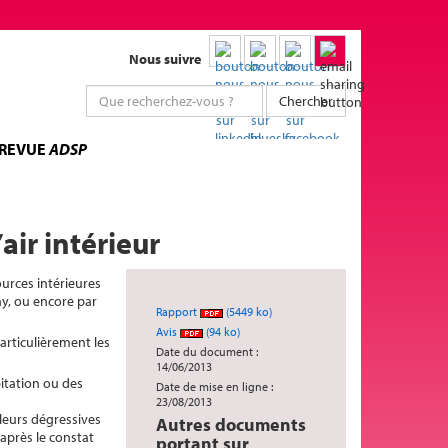
Nous suivre
Chercher
 REVUE
ADSP
air intérieur
ources intérieures
ay, ou encore par
Rapport
(5449 ko)
Avis
(94 ko)
particulièrement les
Date du document :
14/06/2013
bitation ou des
Date de mise en ligne :
23/08/2013
leurs dégressives
Autres documents
après le constat
portant sur