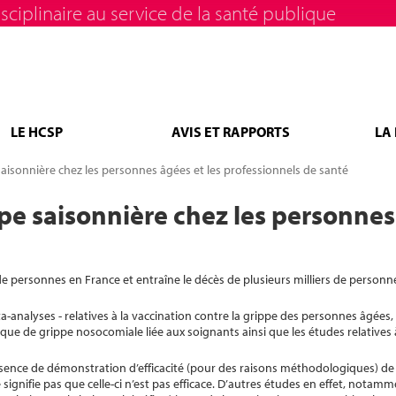
sciplinaire au service de la santé publique
LE HCSP
AVIS ET RAPPORTS
LA
saisonnière chez les personnes âgées et les professionnels de santé
pe saisonnière chez les personnes
e personnes en France et entraîne le décès de plusieurs milliers de personn
nalyses - relatives à la vaccination contre la grippe des personnes âgées, 
isque de grippe nosocomiale liée aux soignants ainsi que les études relatives à
sence de démonstration d’efficacité (pour des raisons méthodologiques) de 
signifie pas que celle-ci n’est pas efficace. D’autres études en effet, notamm