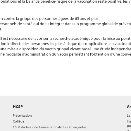
pulations et la balance bénéfice/risque de la vaccination reste positive, les 
n contre la grippe des personnes âgées de 65 ans et plus ;
 personnels de santé qui doit s’intégrer dans un programme global de prévent
s.
’il est nécessaire de favoriser la recherche académique pour la mise au point
tion indirecte des personnes les plus à risque de complications, en vaccinant
t une mise à disposition du vaccin grippal vivant nasal, une étude indépendan
une modalité d’administration du vaccin permettant l’obtention d’une couve
HCSP
Ar
Présentation
La
Collège
Ha
pu
CS Maladies infectieuses et maladies émergentes