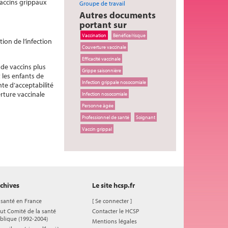
vaccins grippaux
Groupe de travail
Autres documents
portant sur
Vaccination
Bénéfice/risque
ion de l’infection
Couverture vaccinale
Efficacité vaccinale
 de vaccins plus
Grippe saisonnière
 les enfants de
Infection grippale nosocomiale
te d’acceptabilité
rture vaccinale
Infection nosocomiale
Personne âgée
Professionnel de santé
Soignant
Vaccin grippal
chives
Le site hcsp.fr
 santé en France
[
Se connecter
]
ut Comité de la santé
Contacter le HCSP
blique (1992-2004)
Mentions légales